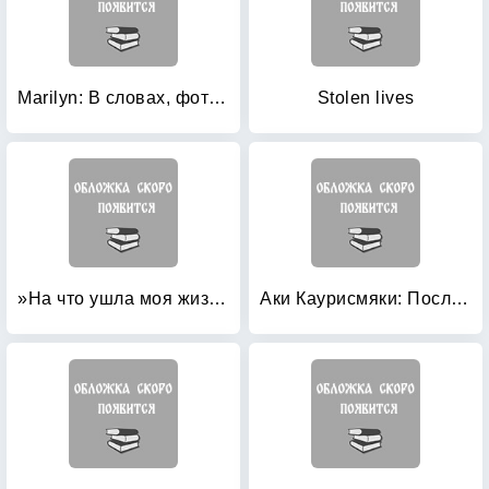
Marilyn: В словах, фотографиях и музыке (+ CD-ROM)
Stolen lives
»На что ушла моя жизнь»: Книга о Валентине Ермаковой
Аки Каурисмяки: Последний романтик