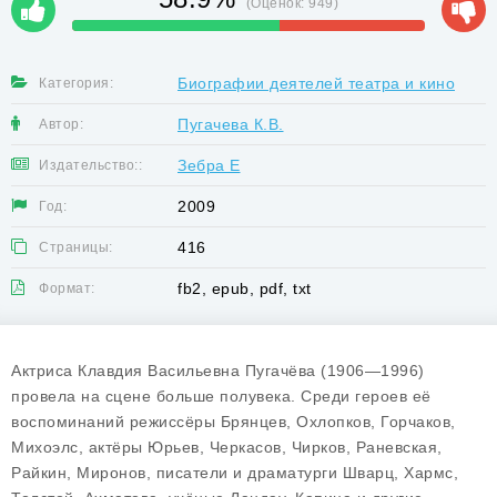
(Оценок:
949
)
Биографии деятелей театра и кино
Категория:
Пугачева К.В.
Автор:
Зебра Е
Издательство::
2009
Год:
416
Страницы:
fb2, epub, pdf, txt
Формат:
Актриса Клавдия Васильевна Пугачёва (1906—1996)
провела на сцене больше полувека. Среди героев её
воспоминаний режиссёры Брянцев, Охлопков, Горчаков,
Михоэлс, актёры Юрьев, Черкасов, Чирков, Ранев­ская,
Райкин, Миронов, писатели и драматурги Шварц, Хармс,