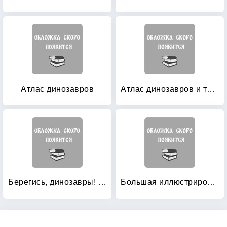
Атлас динозавров
Атлас динозавров и тех, кто пришел вслед за ними
Берегись, динозавры! Объемные картинки, голоса подводных жителей, фигурки животных
Большая иллюстрированная энциклопедия динозавров