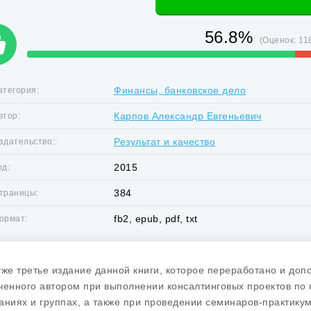
56.8%
(Оценок:
11
Финансы, банковское дело
атегория:
Карпов Александр Евгеньевич
втор:
Результат и качество
здательство::
2015
од:
384
траницы:
fb2, epub, pdf, txt
ормат:
уже третье издание данной книги, которое переработано и допо
ченного автором при выполнении консалтинговых проектов по
аниях и группах, а также при проведении семинаров-практику