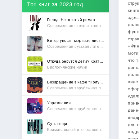
стру
Топ книг за 2023 год
книг
здес
Голод. Нетолстый роман
долж
Современная отечественная проза
функ
стру
Ветер уносит мертвые листья
«Фин
Современная русская литература
моти
что 
Откуда берутся дети? Краткий путеводитель по переходу из лагеря чайлдфри
дене
Биологические науки
долж
виде
Возвращение в кафе "Полустанок"
Современная зарубежная проза
офор
удел
прив
Упражнения
Современная зарубежная проза
данн
внед
Суть вещи
для 
Криминальный отечественный детектив
подр
всем