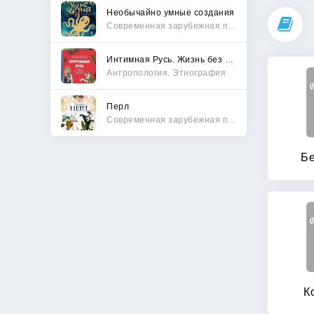
Необычайно умные создания
Современная зарубежная проза
Интимная Русь. Жизнь без Домостроя, грех, любовь и колдовство
Антропология. Этнография
Перл
Современная зарубежная проза
Б
К