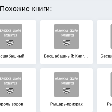
Похожие книги:
есшабашный
Бесшабашный: Книга 1. Камень во плоти
ороль воров
Рыцарь-призрак
Ры