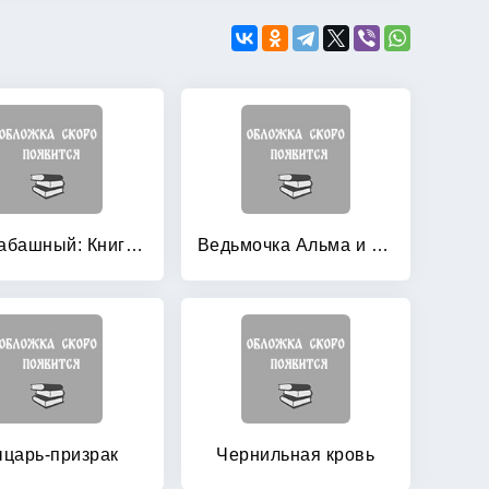
Бесшабашный: Книга 2. Живые тени
Ведьмочка Альма и заколдованная картошка
царь-призрак
Чернильная кровь