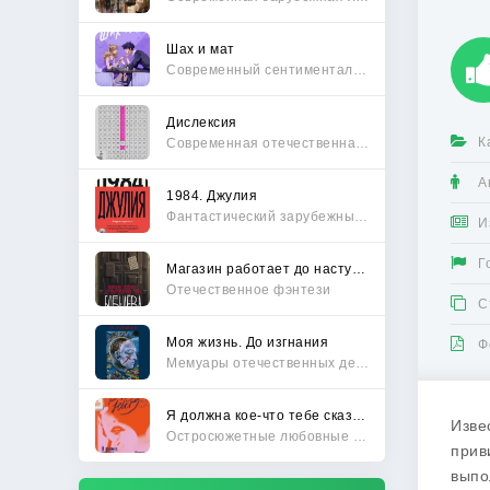
Шах и мат
Современный сентиментальный роман
Дислексия
К
Современная отечественная проза
А
1984. Джулия
Фантастический зарубежный боевик
И
Г
Магазин работает до наступления тьмы
Отечественное фэнтези
С
Моя жизнь. До изгнания
Ф
Мемуары отечественных деятелей
Я должна кое-что тебе сказать
Изве
Остросюжетные любовные романы
прив
выпо