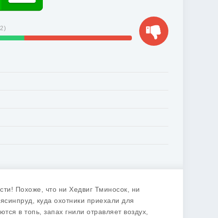
92
)
ти! Похоже, что ни Хедвиг Тминосок, ни
ясинпруд, куда охотники приехали для
тся в топь, запах гнили отравляет воздух,