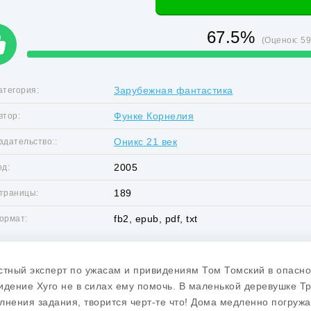
67.5%
(Оценок:
5
Зарубежная фантастика
атегория:
Функе Корнелия
втор:
Оникс 21 век
здательство::
2005
од:
189
траницы:
fb2, epub, pdf, txt
ормат:
стный эксперт по ужасам и привидениям Том Томский в опаснос
идение Хуго не в силах ему помочь. В маленькой деревушке Тр
лнения задания, творится черт-те что! Дома медленно погружаю