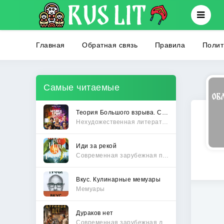
Главная
Обратная связь
Правила
Полит
Самые читаемые
Теория Большого взрыва. Самая полная история создания культового сериала
Нехудожественная литература
Иди за рекой
Современная зарубежная проза
Вкус. Кулинарные мемуары
Мемуары
Дураков нет
Современная зарубежная литература