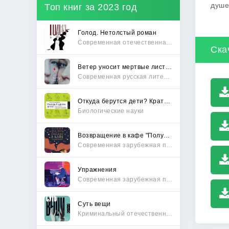
душе
Топ книг за 2023 год
Голод. Нетолстый роман
Современная отечественная проза
Ска
Ветер уносит мертвые листья
Современная русская литература
Откуда берутся дети? Краткий путеводитель по переходу из лагеря чайлдфри
Биологические науки
Возвращение в кафе "Полустанок"
Современная зарубежная проза
Упражнения
Современная зарубежная проза
Суть вещи
Криминальный отечественный детектив