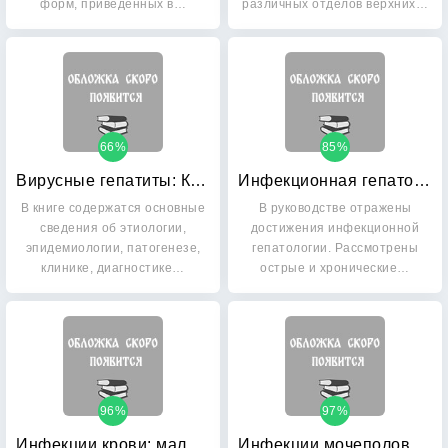
форм, приведенных в…
различных отделов верхних…
66%
85%
Вирусные гепатиты: Клиника, диагностика, лечение
Инфекционная гепатология
В книге содержатся основные
В руководстве отражены
сведения об этиологии,
достижения инфекционной
эпидемиологии, патогенезе,
гепатологии. Рассмотрены
клинике, диагностике…
острые и хронические…
96%
97%
Инфекции крови: малярия, сепсис, ВИЧ, геморрагический васкулит
Инфекции мочеполовой системы: хламидиоз, аднексит, вагинит, трихомониаз