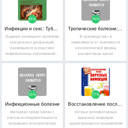
65%
76%
Инфекции и секс: Туберкулез и другие инфекции урогенитального тракта как причина сексуальных дисфункций
Тропические болезни: Руководство для врачей
Издание посвящено проблеме
В «руководстве» в
сексуальных дисфункций,
зависимости от значимости
развившихся вследствие
нозологической формы
инфекционных заболеваний…
рассмотрены ареал
распространения,…
55%
77%
Инфекционные болезни
Восстановление после вирусных инфекций
Материал представлен с
Острые респираторные
учетом последовательности
вирусные инфекции
изложения нозологических
характеризуются поражением