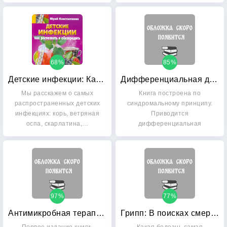
Многочисленные…
актуальнейшей…
68%
85%
Детские инфекции: Как распознать и обезвредить
Дифференциальная диагностика инфекционных болезней: Руководство для врачей
Мы расскажем о самых
Книга построена по
распространенных детских
синдромальному принципу.
инфекциях: корь, ветряная
Приводится
оспа, скарлатина,…
дифференциальная
диагностика наиболее
важных…
97%
77%
Антимикробная терапия по Джею Сэнфорду
Грипп: В поисках смертельного вируса