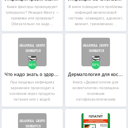
Какие факторы провоцируют
В книге освещаются проблемы
туберкулез? Реакция Манту —
инфекций мочеполовой
прививка или проверка?
системы: хламидиоз, аднексит,
Обязательно ли надо…
вагинит, трихомониаз…
96%
88%
Что надо знать о здоровье: №5 / 2014. Пищевые инфекции. Дизентерия, сальмонеллез, лямблиоз
Дерматология для косметологов
При пищевых инфекциях
Книга «Дерматология для
заражение про­исходит в
косметологов» посвящена
основном через продукты
основным
питания или с водой.
патофизиологическим
Пищевые…
изменениям и…