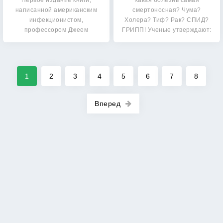
Первое издание книги,
Какая болезнь самая
написанной американским
смертоносная? Чума?
инфекционистом,
Холера? Тиф? Рак? СПИД?
профессором Джеем
ГРИПП! Ученые утверждают:
Сэнфордом, вышло в…
именно…
1
2
3
4
5
6
7
8
Вперед