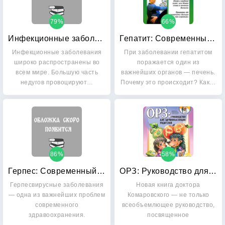
79%
66%
Инфекционные заболевания: Что советуют врачи
Гепатит: Современный взгляд
Инфекционные заболевания
При заболевании гепатитом
широко распространены во
поражается один из
всем мире. Большую часть
важнейших органов — печень.
недугов провоцируют…
Почему это происходит? Как…
86%
58%
Герпес: Современный взгляд на лечение и профилактику
ОРЗ: Руководство для здравомыслящих родителей
Герпесвирусные заболевания
Новая книга доктора
— одна из важнейших проблем
Комаровского — не только
современного
всеобъемлющее руководство,
здравоохранения.
посвященное