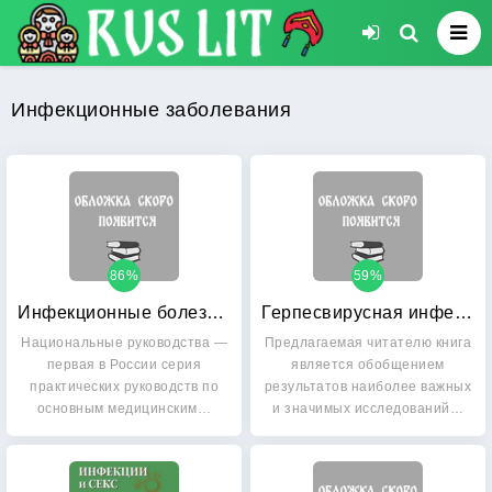
Инфекционные заболевания
86%
59%
Инфекционные болезни: Национальное руководство (+ CD-ROM)
Герпесвирусная инфекция: Диагностика и терапия тяжелых форм у новорожденных
Национальные руководства —
Предлагаемая читателю книга
первая в России серия
является обобщением
практических руководств по
результатов наиболее важных
основным медицинским…
и значимых исследований…