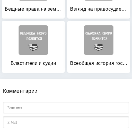
Вещные права на землю в избранных фрагментах из Дигест Юстиниана
Взгляд на правосудие изнутри: Прокурорские хроники
Властители и судии
Всеобщая история государства и права
Комментарии