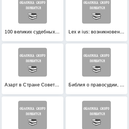
100 великих судебных процессов
Lex и ius: возникновение и развитие римского права в VII-III вв: до н. э
Азарт в Стране Советов: В 3-х томах. Том 1: Азартные игры
Библия о правосудии, праве и морали