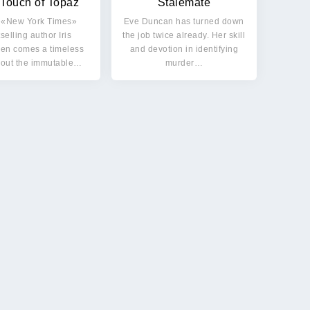
Touch of Topaz
Stalemate
 «New York Times»
Eve Duncan has turned down
selling author Iris
the job twice already. Her skill
en comes a timeless
and devotion in identifying
bout the immutable…
murder…