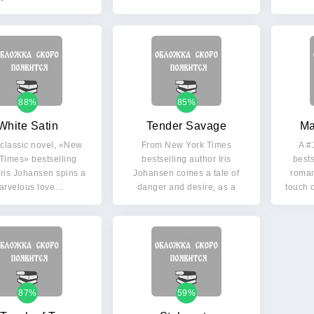
88%
85%
White Satin
Tender Savage
Ma
s classic novel, «New
From New York Times
A #
Times» bestselling
bestselling author Iris
bests
Iris Johansen spins a
Johansen comes a tale of
roman
arvelous love…
danger and desire, as a
touch 
woman…
87%
59%