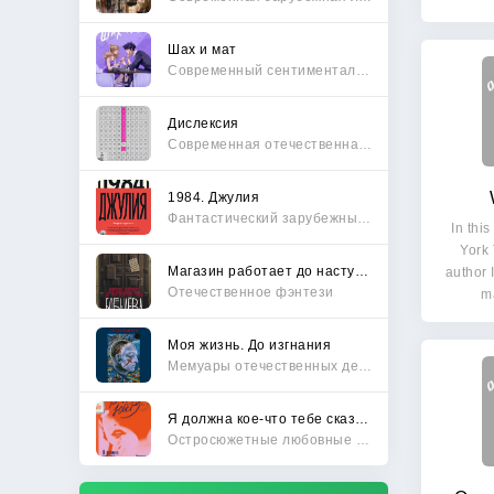
Шах и мат
Современный сентиментальный роман
Дислексия
Современная отечественная проза
1984. Джулия
Фантастический зарубежный боевик
In thi
York 
Магазин работает до наступления тьмы
author 
Отечественное фэнтези
m
Моя жизнь. До изгнания
Мемуары отечественных деятелей
Я должна кое-что тебе сказать
Остросюжетные любовные романы