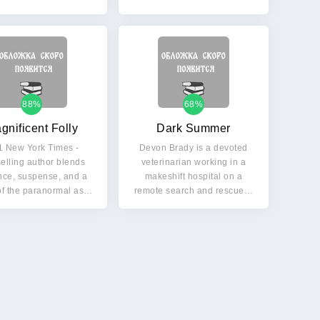
seductive…
88%
68%
gnificent Folly
Dark Summer
1 New York Times -
Devon Brady is a devoted
elling author blends
veterinarian working in a
ce, suspense, and a
makeshift hospital on a
of the paranormal as…
remote search and rescue…