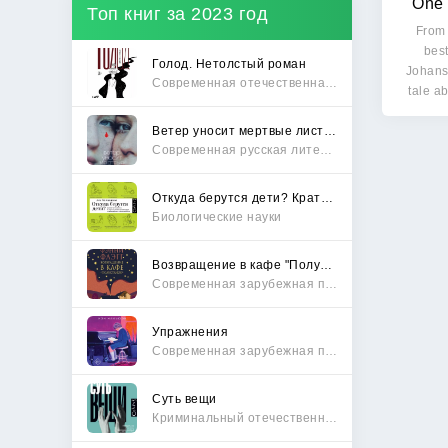
One 
Топ книг за 2023 год
From
best
Голод. Нетолстый роман
Johans
Современная отечественная проза
tale a
Ветер уносит мертвые листья
Современная русская литература
Откуда берутся дети? Краткий путеводитель по переходу из лагеря чайлдфри
Биологические науки
Возвращение в кафе "Полустанок"
Современная зарубежная проза
Упражнения
Современная зарубежная проза
Суть вещи
Криминальный отечественный детектив