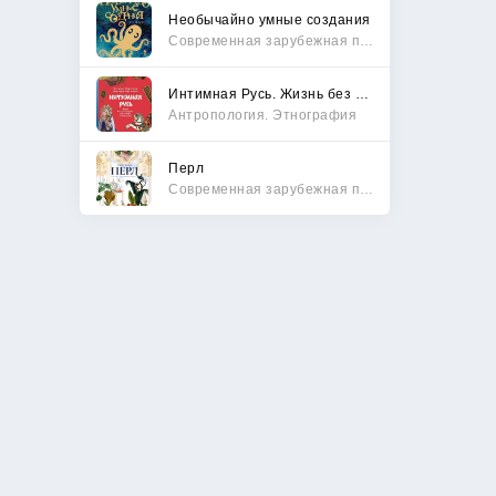
Необычайно умные создания
Современная зарубежная проза
Интимная Русь. Жизнь без Домостроя, грех, любовь и колдовство
Антропология. Этнография
Перл
Современная зарубежная проза