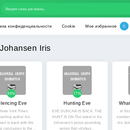
ика конфиденциальности
Cookie
Мое избранное
Johansen Iris
66%
77%
ilencing Eve
Hunting Eve
What
 New York Times
EVE DUNCAN IS BACK. THE
In thi
selling author Iris
HUNT IS ON.The latest in Iris
number 
en is back with the
Johansen's pulse-pounding
Iris J
g conclusion to the…
series that «Kirkus…