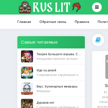
Главная
Обратная связь
Правила
Полит
Самые читаемые
Теория Большого взрыва. Самая полная история создания культового сериала
Нехудожественная литература
Иди за рекой
Современная зарубежная проза
S
Вкус. Кулинарные мемуары
Мемуары
#1
best
Johans
Дураков нет
shockin
Современная зарубежная литература