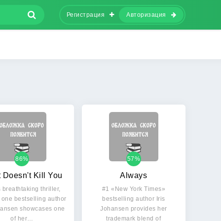
Регистрация
Авторизация
86%
57%
 Doesn't Kill You
Always
s breathtaking thriller,
#1 «New York Times»
one bestselling author
bestselling author Iris
ohansen showcases one
Johansen provides her
of her…
trademark blend of