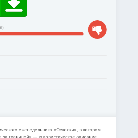
66
)
ического еженедельника «Осколки», в котором
ши за границей» — юмористическое описание