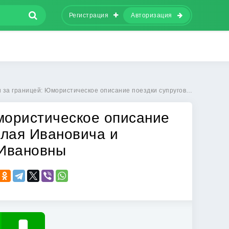
Регистрация
Авторизация
границей: Юмористическое описание поездки супругов Николая Ивановича и Глафиры Семеновны Ивановны
мористическое описание
олая Ивановича и
Ивановны