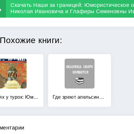
Скачать Наши за границей: Юмористическое о
Николая Ивановича и Глафиры Семеновны Ив
Похожие книги:
В гостях у турок: Юмористическое описание путешествия супругов Николая Ивановича и Глафиры Семеновны
Где зреют апельсины: Юмористическое описание путешествия супругов Николая Ивановича и Глафиры Семеновны
ментарии