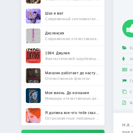
Шах и мат
Современный сентиментальный роман
Дислексия
Современная отечественная проза
К
1984. Джулия
Фантастический зарубежный боевик
А
И
Магазин работает до наступления тьмы
Отечественное фэнтези
Г
С
Моя жизнь. До изгнания
Мемуары отечественных деятелей
Ф
Я должна кое-что тебе сказать
Остросюжетные любовные романы
Н.А.
под 