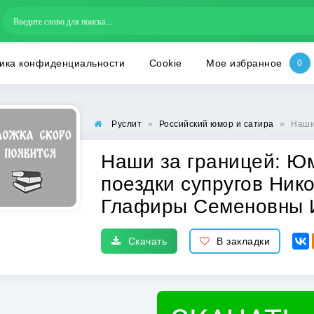
ика конфиденциальности
Cookie
Мое избранное
Руслит
»
Российский юмор и сатира
»
Наши за 
Наши за границей: Ю
поездки супругов Ник
Глафиры Семеновны 
Скачать
В закладки