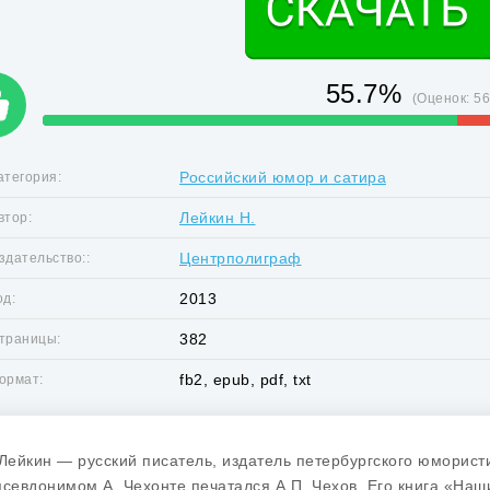
55.7%
(Оценок:
5
Российский юмор и сатира
атегория:
Лейкин Н.
втор:
Центрполиграф
здательство::
2013
од:
382
траницы:
fb2, epub, pdf, txt
ормат:
 Лейкин — русский писатель, издатель петербургского юморист
псевдонимом А. Чехонте печатался А.П. Чехов. Его книга «На