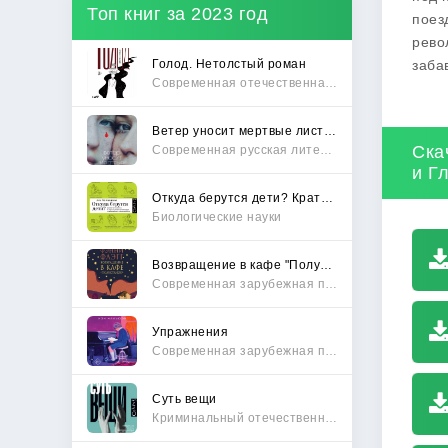
Топ книг за 2023 год
поез
рево
Голод. Нетолстый роман
заба
Современная отечественная проза
Ветер уносит мертвые листья
Ска
Современная русская литература
и Г
Откуда берутся дети? Краткий путеводитель по переходу из лагеря чайлдфри
Биологические науки
Возвращение в кафе "Полустанок"
Современная зарубежная проза
Упражнения
Современная зарубежная проза
Суть вещи
Криминальный отечественный детектив