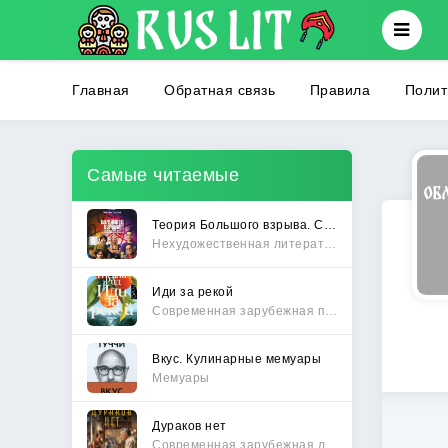
Главная
Обратная связь
Правила
Полит
Самые читаемые
Теория Большого взрыва. Самая полная история создания культового сериала
Нехудожественная литература
Иди за рекой
Современная зарубежная проза
Вкус. Кулинарные мемуары
Мемуары
Дураков нет
Современная зарубежная литература