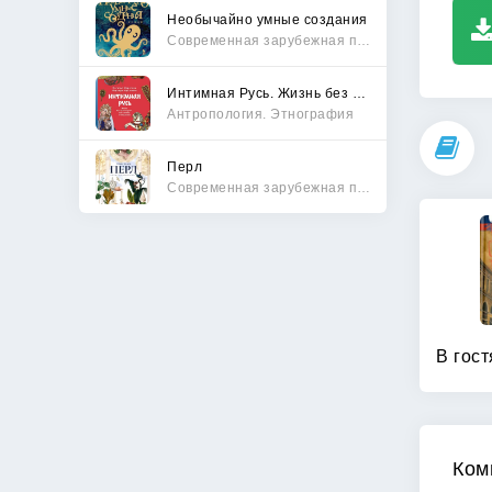
Необычайно умные создания
Современная зарубежная проза
Интимная Русь. Жизнь без Домостроя, грех, любовь и колдовство
Антропология. Этнография
Перл
Современная зарубежная проза
Ком