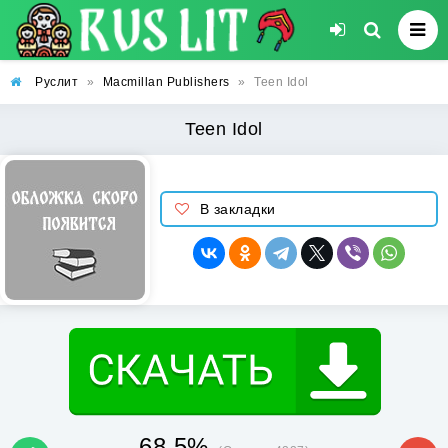
Руслит
»
Macmillan Publishers
»
Teen Idol
Teen Idol
В закладки
68.5%