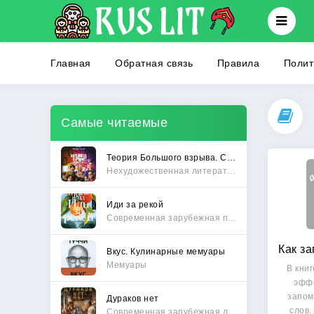
Главная
Обратная связь
Правила
Полит
Самые читаемые
Теория Большого взрыва. Самая полная история создания культового сериала
Нехудожественная литература
Иди за рекой
Современная зарубежная проза
Вкус. Кулинарные мемуары
Мемуары
В кни
эфф
запом
Дураков нет
слов.
Современная зарубежная литература