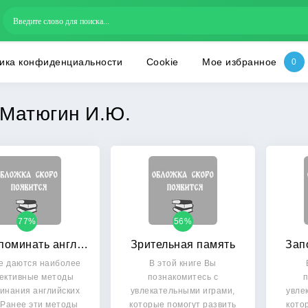
ика конфиденциальности
Cookie
Мое избранное
Матюгин И.Ю.
77%
56%
Как запоминать английские слова
Зрительная память
Зап
ге даются наиболее
В этой книге Вы
ективные методы
познакомитесь с
п
инания английских
увлекательными играми,
увле
 Ранее эти методы
которые помогут развить
кото