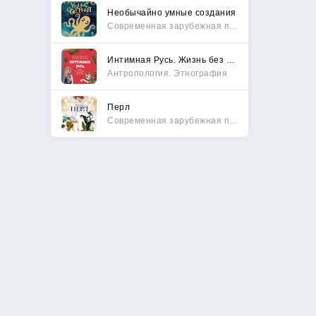
Необычайно умные создания
Современная зарубежная проза
Интимная Русь. Жизнь без Домостроя, грех, любовь и колдовство
Антропология. Этнография
Перл
Современная зарубежная проза