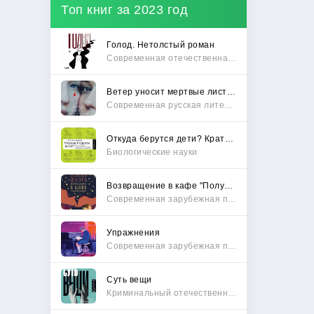
Топ книг за 2023 год
Голод. Нетолстый роман
Современная отечественная проза
Ветер уносит мертвые листья
Современная русская литература
Откуда берутся дети? Краткий путеводитель по переходу из лагеря чайлдфри
Биологические науки
Возвращение в кафе "Полустанок"
Современная зарубежная проза
Упражнения
Современная зарубежная проза
Суть вещи
Криминальный отечественный детектив