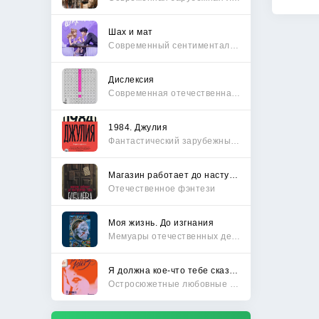
Шах и мат
Современный сентиментальный роман
Дислексия
Современная отечественная проза
1984. Джулия
Фантастический зарубежный боевик
Магазин работает до наступления тьмы
Отечественное фэнтези
Моя жизнь. До изгнания
Мемуары отечественных деятелей
Я должна кое-что тебе сказать
Остросюжетные любовные романы