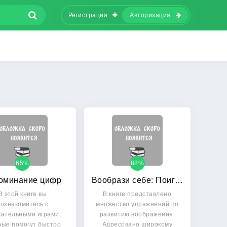
Регистрация
Авторизация
65%
88%
оминание цифр
Вообрази себе: Поиграем-помечтаем
В этой книге вы
В книге представлено
ознакомитесь с
множество упражнений по
кательными играми,
развитию воображения.
рые помогут быстро
Адресовано широкому