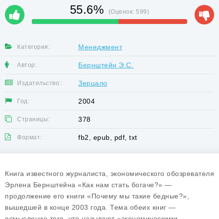
55.6%
(Оценок:
599
)
Менеджмент
Категория:
Бернштейн Э.С.
Автор:
Зерцало
Издательство::
2004
Год:
378
Страницы:
fb2, epub, pdf, txt
Формат:
Книга известного журналиста, экономического обозревателя
Эрлена Бернштейна «Как нам стать богаче?» —
продолжение его книги «Почему мы такие бедные?»,
вышедшей в конце 2003 года. Тема обеих книг —
осмысление того, что называют «экономическими