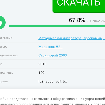
67.8%
(Оценок:
29
Методическая литература, программы, 
атегория:
Железняк Н.Ч.
втор:
Скрипторий 2003
здательство::
2010
од:
120
траницы:
fb2, epub, pdf, txt
ормат:
собии представлены комплексы общеразвивающих упражнений 
андартного оборудования для дошкольников младшей и средне