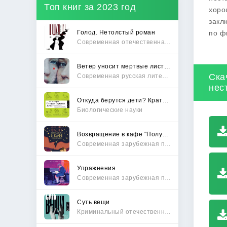
Топ книг за 2023 год
хоро
закл
Голод. Нетолстый роман
по ф
Современная отечественная проза
Ветер уносит мертвые листья
Ска
Современная русская литература
нес
Откуда берутся дети? Краткий путеводитель по переходу из лагеря чайлдфри
Биологические науки
Возвращение в кафе "Полустанок"
Современная зарубежная проза
Упражнения
Современная зарубежная проза
Суть вещи
Криминальный отечественный детектив