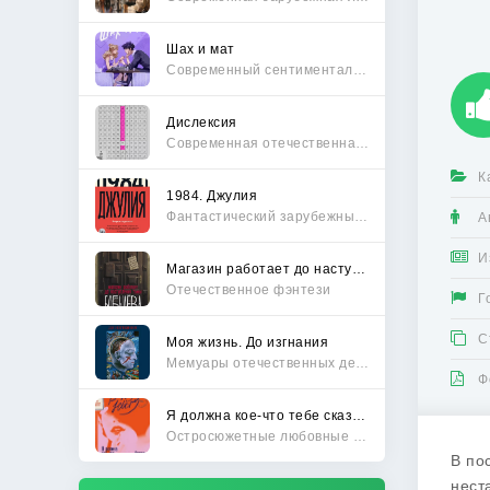
Шах и мат
Современный сентиментальный роман
Дислексия
Современная отечественная проза
К
1984. Джулия
Фантастический зарубежный боевик
А
И
Магазин работает до наступления тьмы
Отечественное фэнтези
Г
С
Моя жизнь. До изгнания
Мемуары отечественных деятелей
Ф
Я должна кое-что тебе сказать
Остросюжетные любовные романы
В по
нест