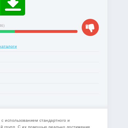
46
)
каталоги
с использованием стандартного и
й групп. С их помощью реально достижение