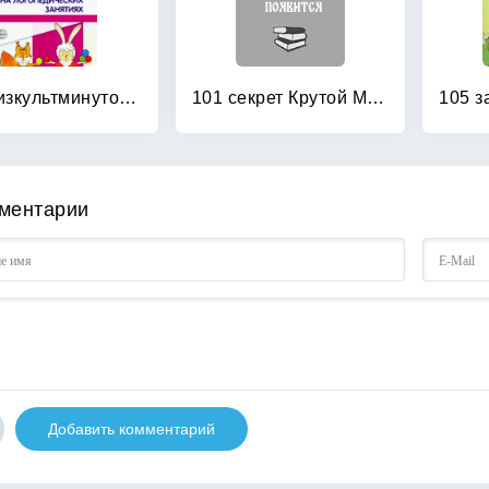
100 физкультминуток на логопедических занятиях
101 секрет Крутой Мамочки
ментарии