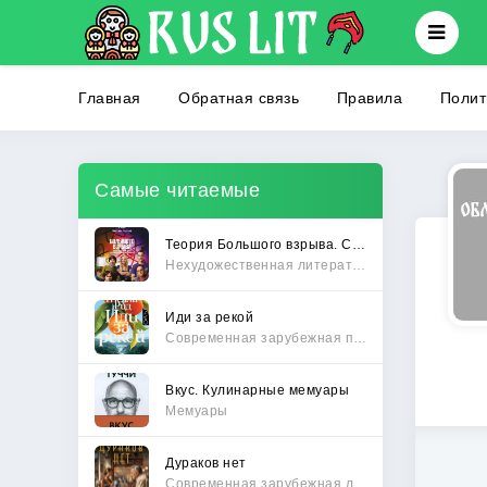
Главная
Обратная связь
Правила
Полит
Самые читаемые
Теория Большого взрыва. Самая полная история создания культового сериала
Нехудожественная литература
Иди за рекой
Современная зарубежная проза
Вкус. Кулинарные мемуары
Мемуары
Дураков нет
Современная зарубежная литература