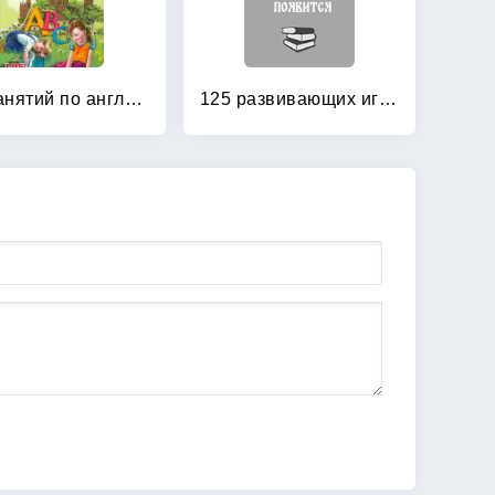
105 занятий по английскому языку для дошкольников: Пособие для воспитателей детского сада, учителей английского языка и родителей
125 развивающих игр для детей от 1 до 3 лет