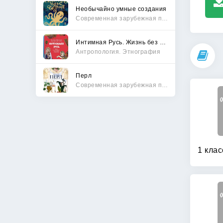
Необычайно умные создания
Современная зарубежная проза
Интимная Русь. Жизнь без Домостроя, грех, любовь и колдовство
Антропология. Этнография
Перл
Современная зарубежная проза