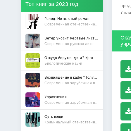
Топ книг за 2023 год
пред
7 кла
Голод. Нетолстый роман
Современная отечественная проза
Ска
Ветер уносит мертвые листья
учр
Современная русская литература
Откуда берутся дети? Краткий путеводитель по переходу из лагеря чайлдфри
Биологические науки
Возвращение в кафе "Полустанок"
Современная зарубежная проза
Упражнения
Современная зарубежная проза
Суть вещи
Криминальный отечественный детектив