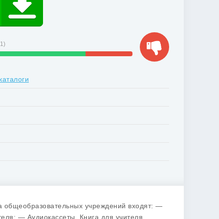
11
)
каталоги
са общеобразовательных учреждений входят: —
теля; — Аудиокассеты. Книга для учителя