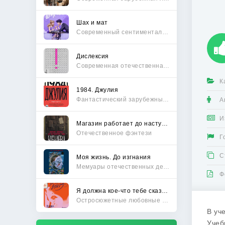
Шах и мат
Современный сентиментальный роман
Дислексия
Современная отечественная проза
К
1984. Джулия
Фантастический зарубежный боевик
А
И
Магазин работает до наступления тьмы
Отечественное фэнтези
Г
С
Моя жизнь. До изгнания
Мемуары отечественных деятелей
Ф
Я должна кое-что тебе сказать
Остросюжетные любовные романы
В уч
Учеб