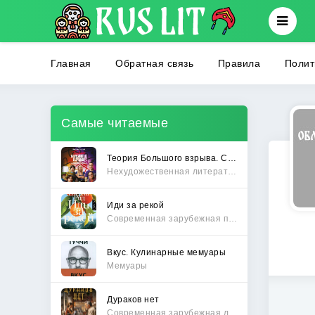
Главная
Обратная связь
Правила
Полит
Самые читаемые
Теория Большого взрыва. Самая полная история создания культового сериала
Нехудожественная литература
Иди за рекой
Современная зарубежная проза
Вкус. Кулинарные мемуары
Мемуары
Дураков нет
Современная зарубежная литература