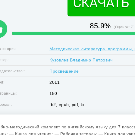
85.9%
(Оценок:
7
Методическая литература, программы, 
атегория:
Кузовлев Владимир Петрович
втор:
Просвещение
здательство::
2011
од:
150
траницы:
fb2, epub, pdf, txt
ормат:
ебно-методический комплект по английскому языку для 7 клас
ник; — Книга для чтения; — Рабочая тетрадь; — Книга для учи