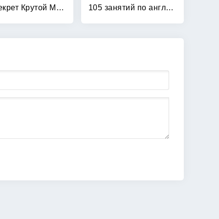
101 секрет Крутой Мамочки
105 занятий по английскому языку для дошкольников: Пособие для воспитателей детского сада, учителей английского языка и родителей