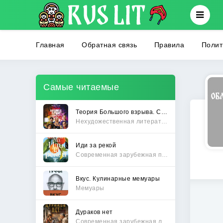
Главная
Обратная связь
Правила
Полит
Самые читаемые
Теория Большого взрыва. Самая полная история создания культового сериала
Нехудожественная литература
Иди за рекой
Современная зарубежная проза
Вкус. Кулинарные мемуары
Мемуары
Дураков нет
Современная зарубежная литература