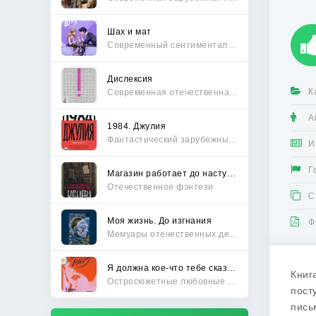
Шах и мат
Современный сентиментальный роман
Дислексия
К
Современная отечественная проза
А
1984. Джулия
Фантастический зарубежный боевик
И
Г
Магазин работает до наступления тьмы
Отечественное фэнтези
С
Моя жизнь. До изгнания
Ф
Мемуары отечественных деятелей
Я должна кое-что тебе сказать
Книг
Остросюжетные любовные романы
пост
пись