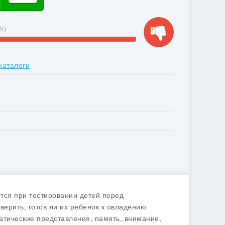
35
)
каталоги
ются при тестировании детей перед
верить, готов ли их ребенок к овладению
матические представления, память, внимание,