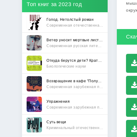
мышл
Топ книг за 2023 год
окру
Голод. Нетолстый роман
Современная отечественная проза
Ска
Ветер уносит мертвые листья
Современная русская литература
Откуда берутся дети? Краткий путеводитель по переходу из лагеря чайлдфри
Биологические науки
Возвращение в кафе "Полустанок"
Современная зарубежная проза
Упражнения
Современная зарубежная проза
Суть вещи
Криминальный отечественный детектив