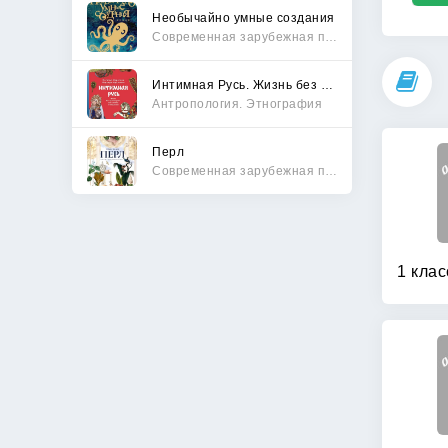
Необычайно умные создания
Современная зарубежная проза
Интимная Русь. Жизнь без Домостроя, грех, любовь и колдовство
Антропология. Этнография
Перл
Современная зарубежная проза