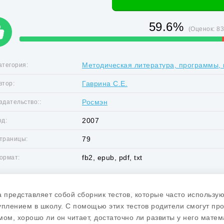
59.6%
(Оценок:
8
Методическая литература, программы, 
атегория:
Гаврина С.Е.
втор:
Росмэн
здательство::
2007
од:
79
траницы:
fb2, epub, pdf, txt
ормат:
а представляет собой сборник тестов, которые часто использу
уплением в школу. С помощью этих тестов родители смогут про
мом, хорошо ли он читает, достаточно ли развиты у него мате