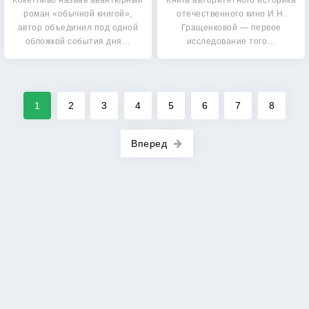
Кокетливо назвав авантюрный
Книга авторитетного историка
роман «обычной книгой»,
отечественного кино И.Н.
автор объединил под одной
Гращенковой — первое
обложкой события дня…
исследование того…
1
2
3
4
5
6
7
8
Вперед