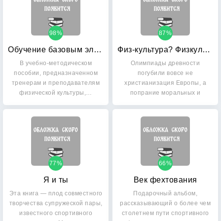
98%
87%
Обучение базовым элементам фигурного катания
Физ-культура? Физкульт-ура?
В учебно-методическом
Олимпиады древности
пособии, предназначенном
погубили вовсе не
тренерам и преподавателям
христианизация Европы, а
физической культуры,…
попрание моральных и
нравственных…
77%
66%
Я и ты
Век фехтования
Эта книга — плод совместного
Подарочный альбом,
творчества супружеской пары,
рассказывающий о более чем
известного спортивного
столетнем пути спортивного