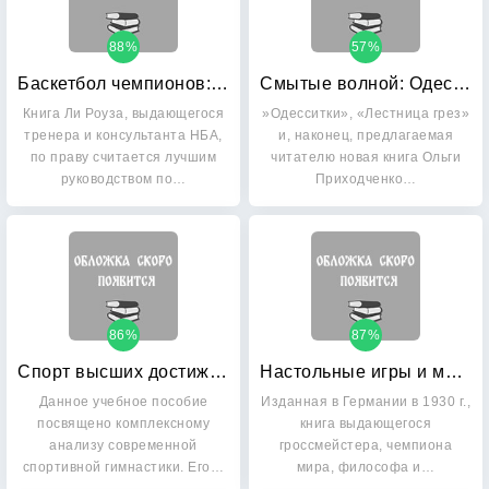
88%
57%
Баскетбол чемпионов: основы
Смытые волной: Одесситки
Книга Ли Роуза, выдающегося
»Одесситки», «Лестница грез»
тренера и консультанта НБА,
и, наконец, предлагаемая
по праву считается лучшим
читателю новая книга Ольги
руководством по…
Приходченко…
86%
87%
Спорт высших достижений: спортивная гимнастика
Настольные игры и математические задачи
Данное учебное пособие
Изданная в Германии в 1930 г.,
посвящено комплексному
книга выдающегося
анализу современной
гроссмейстера, чемпиона
спортивной гимнастики. Его…
мира, философа и…