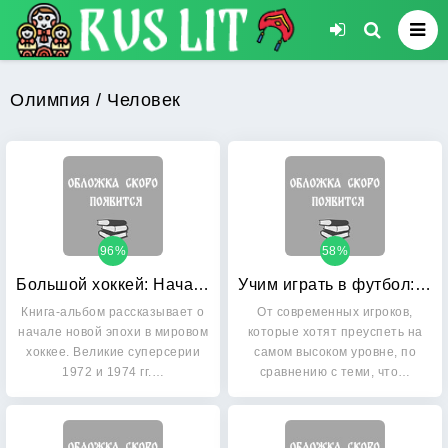
Олимпия / Человек
96%
58%
Большой хоккей: Начало. 1972/74
Учим играть в футбол: Планы уроков. Учебно-методическое пособие
Книга-альбом рассказывает о
От современных игроков,
начале новой эпохи в мировом
которые хотят преуспеть на
хоккее. Великие суперсерии
самом высоком уровне, по
1972 и 1974 гг.…
сравнению с теми, что…