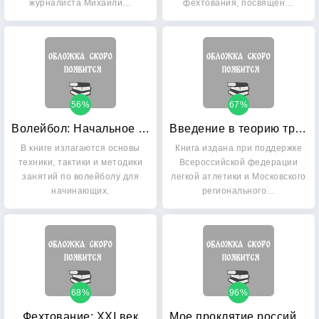
журналиста Михаили…
фехтования, посвящен…
56%
67%
Волейбол: Начальное обучение
Введение в теорию тренировки: Официальное руководство ИААФ по обучению легкой атлетике
В книге излагаются основы
Книга издана при поддержке
техники, тактики и методики
Всероссийской федерации
занятий по волейболу для
легкой атлетики и Московского
начинающих.
регионального…
68%
96%
Фехтование: XXI век
Мое проклятие российскому футболу