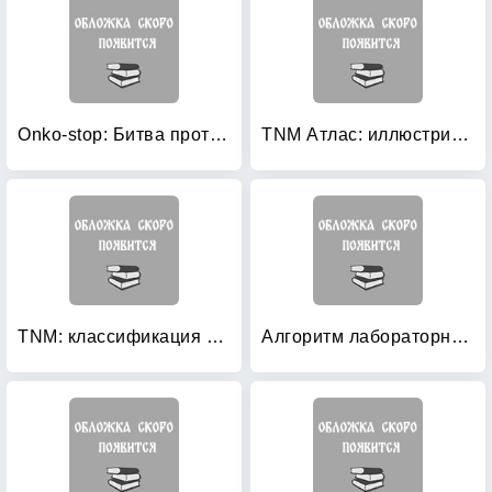
Onko-stop: Битва против рака. Самоучитель для тех, кто хочет победить болезнь
TNM Атлас: иллюстрированное руководство по TNM классификации злокачественных опухолей
TNM: классификация злокачественных опухолей
Алгоритм лабораторной диагностики острого лейкоза: Руководство для врачей