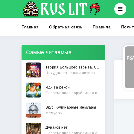
Главная
Обратная связь
Правила
Полит
Самые читаемые
Теория Большого взрыва. Самая полная история создания культового сериала
Нехудожественная литература
Иди за рекой
Современная зарубежная проза
Вкус. Кулинарные мемуары
Мемуары
Дураков нет
Современная зарубежная литература