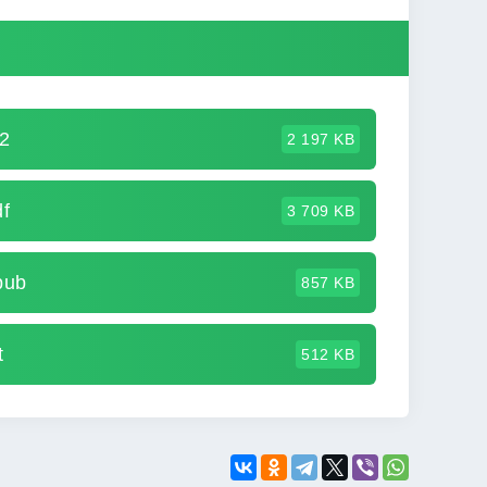
2
2 197 KB
f
3 709 KB
pub
857 KB
t
512 KB