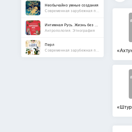
Необычайно умные создания
Современная зарубежная проза
Интимная Русь. Жизнь без Домостроя, грех, любовь и колдовство
Антропология. Этнография
Перл
Современная зарубежная проза