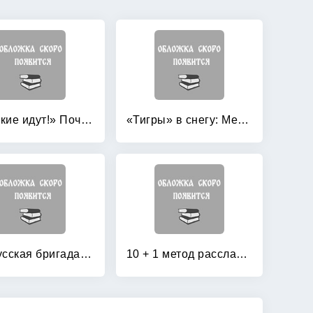
«Русские идут!» Почему боятся России?
«Тигры» в снегу: Мемуары танкового аса
1-я Русская бригада СС «Дружина»
10 + 1 метод расслабления