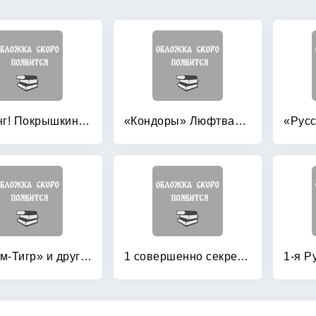
«Ахтунг! Покрышкин в воздухе!» «Сталинский сокол» №1
«Кондоры» Люфтваффе: Дальний бомбардировщик и разведчик Fw 200 «Condor»
«Штурм-Тигр» и другие штурмовые танки (+ модель)
1 совершенно секретная таблетка от страха