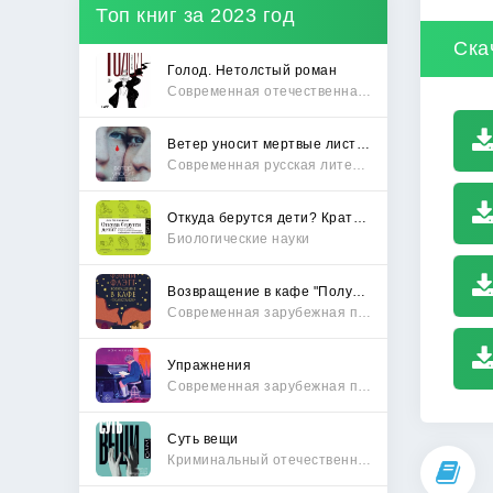
Топ книг за 2023 год
Ска
Голод. Нетолстый роман
Современная отечественная проза
Ветер уносит мертвые листья
Современная русская литература
Откуда берутся дети? Краткий путеводитель по переходу из лагеря чайлдфри
Биологические науки
Возвращение в кафе "Полустанок"
Современная зарубежная проза
Упражнения
Современная зарубежная проза
Суть вещи
Криминальный отечественный детектив