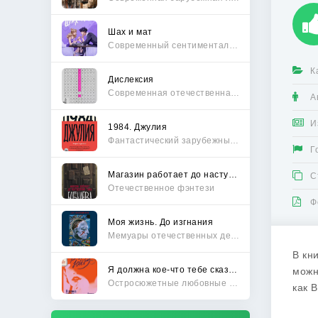
Шах и мат
Современный сентиментальный роман
К
Дислексия
Современная отечественная проза
А
И
1984. Джулия
Фантастический зарубежный боевик
Г
Магазин работает до наступления тьмы
С
Отечественное фэнтези
Ф
Моя жизнь. До изгнания
Мемуары отечественных деятелей
В кн
Я должна кое-что тебе сказать
можн
Остросюжетные любовные романы
как 