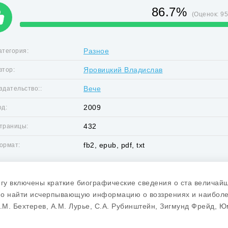
86.7%
(Оценок:
9
Разное
атегория:
Яровицкий Владислав
втор:
Вече
здательство::
2009
од:
432
траницы:
fb2, epub, pdf, txt
ормат:
игу включены краткие биографические сведения о ста величайш
о найти исчерпывающую информацию о воззрениях и наиболее
В.М. Бехтерев, А.М. Лурье, С.А. Рубинштейн, Зигмунд Фрейд, Ю