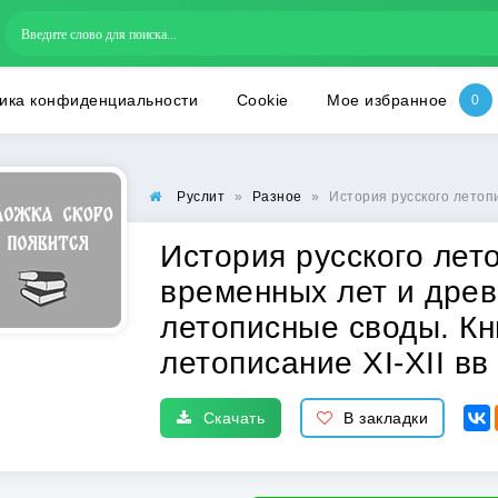
ика конфиденциальности
Cookie
Мое избранное
Руслит
»
Разное
»
История русского летописания: Том 1. Повес
История русского лет
временных лет и дре
летописные своды. Кн
летописание XI-XII вв
Скачать
В закладки