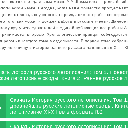
ное творчество, да и сама жизнь А.А.Шахматова — редчайший 
логической науке. Сегодня, когда наше общество пробует най
щение к наследию ученого и переиздание его работ своевреме
ер того, как может и должен работать русский ученый. Данное
кому кругу исследователей в единой публикации все работы А
принимается впервые. Хронологический принцип соблюдается к
ировании каждого тома в отдельности. В первом томе собран
ору летописцу и истории раннего русского летописания XI — XII
чать История русского летописания: Том 1. Повес
ские летописные своды. Книга 2. Раннее русское л
Скачать История русского летописания: Том 1
древнейшие русские летописные своды. Книга
летописание XI-XII вв в формате fb2
Скачать История русского летописания: Том 1