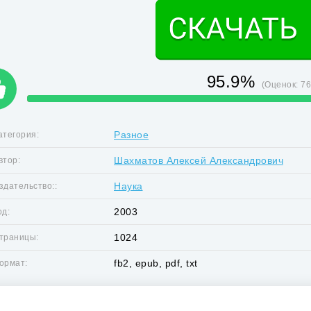
95.9%
(Оценок:
7
Разное
атегория:
Шахматов Алексей Александрович
втор:
Наука
здательство::
2003
од:
1024
траницы:
fb2, epub, pdf, txt
ормат: