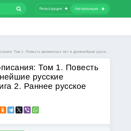
Регистрация
Авторизация
ть временных лет и древнейшие русские летописные своды. Книга 2. Раннее русское летописание XI-XII вв
описания: Том 1. Повесть
внейшие русские
ига 2. Раннее русское