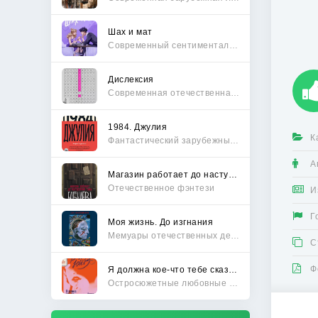
Шах и мат
Современный сентиментальный роман
Дислексия
Современная отечественная проза
1984. Джулия
К
Фантастический зарубежный боевик
А
Магазин работает до наступления тьмы
Отечественное фэнтези
И
Г
Моя жизнь. До изгнания
Мемуары отечественных деятелей
С
Ф
Я должна кое-что тебе сказать
Остросюжетные любовные романы