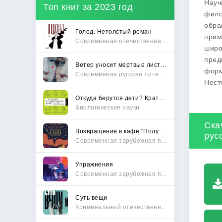
Науч
Топ книг за 2023 год
фило
обра
Голод. Нетолстый роман
прим
Современная отечественная проза
широ
пред
Ветер уносит мертвые листья
форм
Современная русская литература
Нест
Откуда берутся дети? Краткий путеводитель по переходу из лагеря чайлдфри
Биологические науки
Ска
Возвращение в кафе "Полустанок"
рус
Современная зарубежная проза
Упражнения
Современная зарубежная проза
Суть вещи
Криминальный отечественный детектив