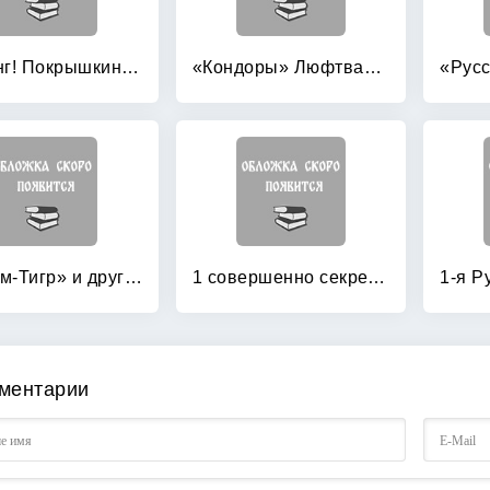
«Ахтунг! Покрышкин в воздухе!» «Сталинский сокол» №1
«Кондоры» Люфтваффе: Дальний бомбардировщик и разведчик Fw 200 «Condor»
«Штурм-Тигр» и другие штурмовые танки (+ модель)
1 совершенно секретная таблетка от страха
ментарии