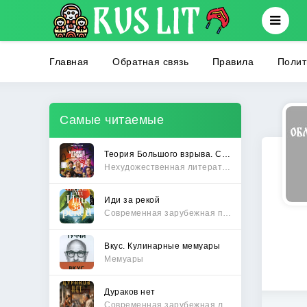
Главная
Обратная связь
Правила
Полит
Самые читаемые
Теория Большого взрыва. Самая полная история создания культового сериала
Нехудожественная литература
Иди за рекой
Современная зарубежная проза
Вкус. Кулинарные мемуары
Мемуары
Дураков нет
Современная зарубежная литература