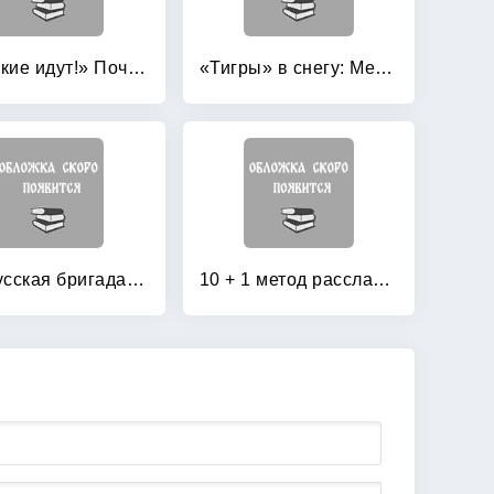
«Русские идут!» Почему боятся России?
«Тигры» в снегу: Мемуары танкового аса
1-я Русская бригада СС «Дружина»
10 + 1 метод расслабления