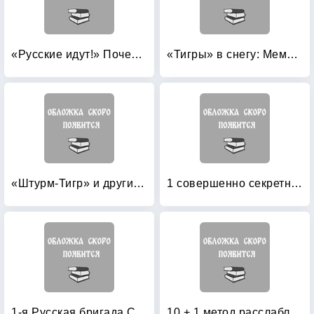
«Русские идут!» Почему боятся России?
«Тигры» в снегу: Мемуары танкового аса
«Штурм-Тигр» и другие штурмовые танки (+ модель)
1 совершенно секретная таблетка от страха
1-я Русская бригада СС «Дружина»
10 + 1 метод расслабления