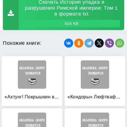
Скачать История упадка и
разрушения Римской империи: Том 1
в формате txt
506 KB
Похожие книги:
«Ахтунг! Покрышкин в воздухе!» «Сталинский сокол» №1
«Кондоры» Люфтваффе: Дальний бомбардировщик и разведчик Fw 200 «Condor»