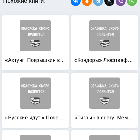
Похожие книги:
«Ахтунг! Покрышкин в воздухе!» «Сталинский сокол» №1
«Кондоры» Люфтваффе: Дальний бомбардировщик и разведчик Fw 200 «Condor»
«Русские идут!» Почему боятся России?
«Тигры» в снегу: Мемуары танкового аса