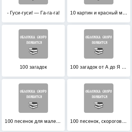
- Гуси-гуси! — Га-га-га!
10 картин и красный мяч
100 загадок
100 загадок от А до Я для детей 7-9 лет
100 песенок для маленьких
100 песенок, скороговорок и потешек для малышей