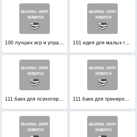
100 лучших игр и упражнений для успешного супружества и счастливого родительства
101 идея для малых групп
111 баек для психотерапевтов
111 баек для тренеров: История, мифы, сказки, анекдоты