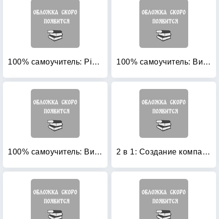
100% самоучитель: Pinnacle Studio 11: профессиональный видеомонтаж
100% самоучитель: Видеомонтаж на ПК. Adobe Premiere Pro CS3, Adobe After Effects CS3 (+ CD-ROM)
100% самоучитель: Видеомонтаж средствами Adobe Premiere Pro CS3 (+ CD-ROM)
2 в 1: Создание компакт-дисков. Nero Burning ROM 7 (русская версия). Учебное пособие (+ CD-ROM)