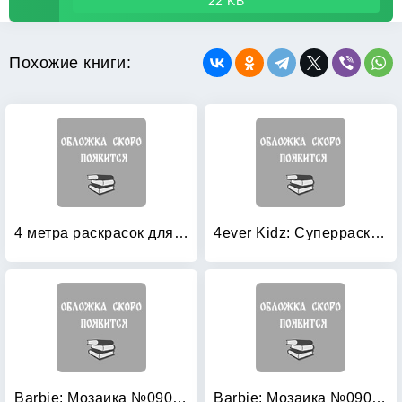
22 KB
Похожие книги:
4 метра раскрасок для супердевочки (комплект из 4-х раскрасок) (количество томов: 4)
4ever Kidz: Суперраскраска
Barbie: Мозаика №0901. Книжка с наклейками
Barbie: Мозаика №0902. Книжка с наклейками