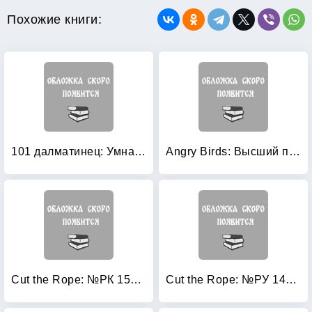
Похожие книги:
101 далматинец: Умная раскраска №14132
Angry Birds: Высший пилотаж. Суперраскраски с заданиями
Cut the Rope: №РК 15025. Волшебная раскраска
Cut the Rope: №РУ 14085. Умная раскраска