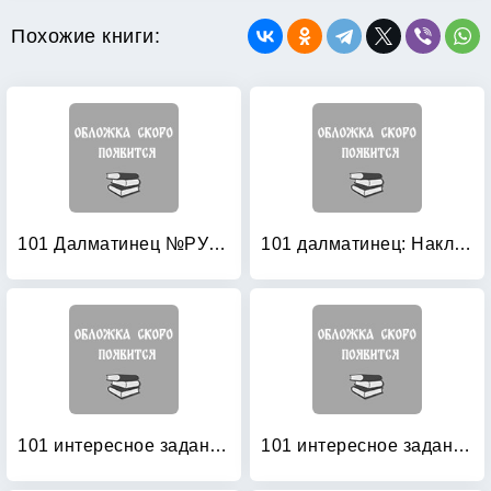
Похожие книги:
101 Далматинец №РУ 1024: Раскраска
101 далматинец: Наклей, дорисуй и раскрась №1218
101 интересное задание (с маркером)
101 интересное задание (с маркером)