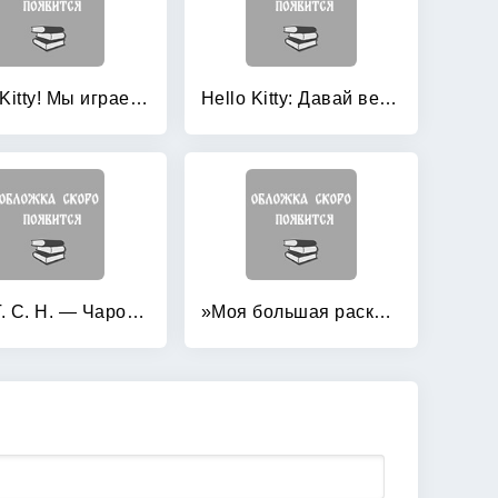
Hello Kitty! Мы играем: Книга-раскраска
Hello Kitty: Давай веселиться!
W: I. T. C. H. — Чародейки. Волшебная раскраска
»Моя большая раскраска «Маша и Медведь» 1418