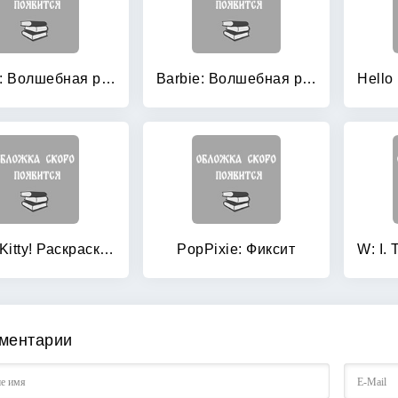
Barbie: Волшебная раскраска № 1119
Barbie: Волшебная раскраска № 1120
Hello, Kitty! Раскраска + 20 наклеек
PopPixie: Фиксит
ментарии