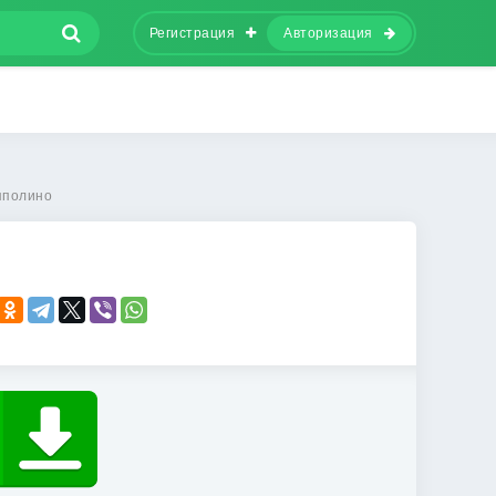
Регистрация
Авторизация
пполино