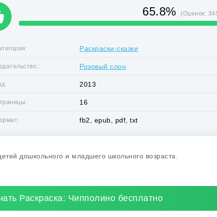
65.8%
(Оценок:
34
Раскраски-сказки
атегория:
Розовый слон
здательство::
2013
од:
16
траницы:
fb2, epub, pdf, txt
ормат:
детей дошкольного и младшего школьного возраста.
чать Раскраска: Чипполино бесплатно