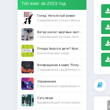
Топ книг за 2023 год
Голод. Нетолстый роман
Современная отечественная проза
Ветер уносит мертвые листья
Современная русская литература
Откуда берутся дети? Краткий путеводитель по переходу из лагеря чайлдфри
Биологические науки
Возвращение в кафе "Полустанок"
Современная зарубежная проза
Упражнения
Современная зарубежная проза
Суть вещи
Криминальный отечественный детектив