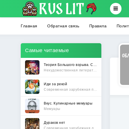
Главная
Обратная связь
Правила
Полит
Самые читаемые
Теория Большого взрыва. Самая полная история создания культового сериала
Нехудожественная литература
Иди за рекой
Современная зарубежная проза
Вкус. Кулинарные мемуары
Мемуары
Дураков нет
Современная зарубежная литература