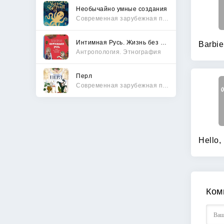
Необычайно умные создания
Современная зарубежная проза
Интимная Русь. Жизнь без Домостроя, грех, любовь и колдовство
Антропология. Этнография
Перл
Современная зарубежная проза
Ком