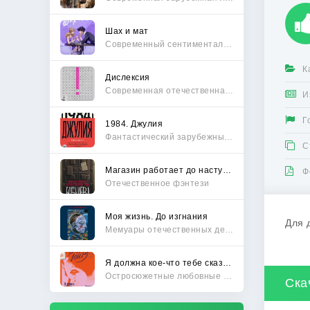
Шах и мат
Современный сентиментальный роман
К
Дислексия
Современная отечественная проза
И
Г
1984. Джулия
Фантастический зарубежный боевик
С
Магазин работает до наступления тьмы
Ф
Отечественное фэнтези
Моя жизнь. До изгнания
Для 
Мемуары отечественных деятелей
Я должна кое-что тебе сказать
Остросюжетные любовные романы
Ска