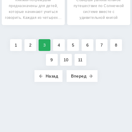
Книжки-погремушки
Соверши увлекательное
предназначены для детей,
путешествие по Солнечной
которые начинают учиться
системе вместе с
говорить. Каждая из четырех…
удивительной книгой
«Секреты…
1
2
3
4
5
6
7
8
9
10
11
Назад
Вперед