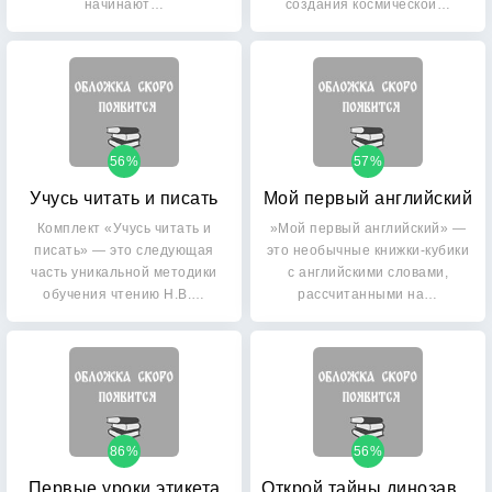
начинают…
создания космической…
56%
57%
Учусь читать и писать
Мой первый английский
Комплект «Учусь читать и
»Мой первый английский» —
писать» — это следующая
это необычные книжки-кубики
часть уникальной методики
с английскими словами,
обучения чтению Н.В.…
рассчитанными на…
86%
56%
Первые уроки этикета
Открой тайны динозавров