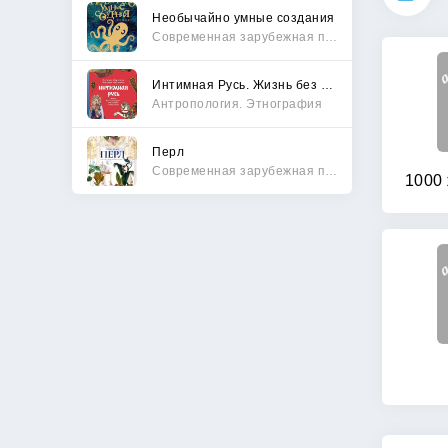
Необычайно умные создания
Современная зарубежная проза
Интимная Русь. Жизнь без Домостроя, грех, любовь и колдовство
Антропология. Этнография
Перл
Современная зарубежная проза
1000