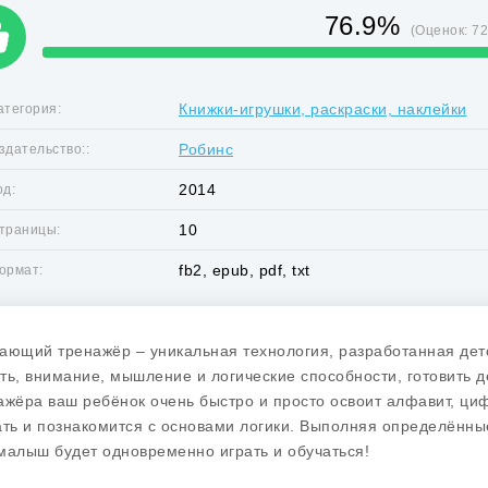
76.9%
(Оценок:
7
Книжки-игрушки, раскраски, наклейки
атегория:
Робинс
здательство::
2014
од:
10
траницы:
fb2, epub, pdf, txt
ормат:
ающий тренажёр – уникальная технология, разработанная де
ть, внимание, мышление и логические способности, готовить 
ажёра ваш ребёнок очень быстро и просто освоит алфавит, ци
ать и познакомится с основами логики. Выполняя определённы
малыш будет одновременно играть и обучаться!