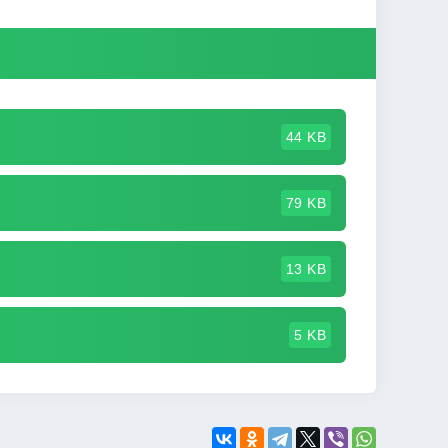
44 KB
79 KB
13 KB
5 KB