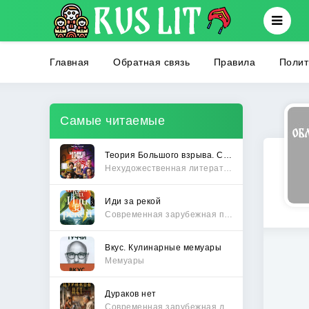
Главная
Обратная связь
Правила
Полит
Самые читаемые
Теория Большого взрыва. Самая полная история создания культового сериала
Нехудожественная литература
Иди за рекой
Современная зарубежная проза
Вкус. Кулинарные мемуары
Мемуары
Дураков нет
Современная зарубежная литература