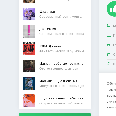
Шах и мат
Современный сентиментальный роман
К
Дислексия
Современная отечественная проза
И
Г
1984. Джулия
Фантастический зарубежный боевик
С
Магазин работает до наступления тьмы
Ф
Отечественное фэнтези
Моя жизнь. До изгнания
Обуч
Мемуары отечественных деятелей
памя
трен
Я должна кое-что тебе сказать
счит
Остросюжетные любовные романы
ваш 