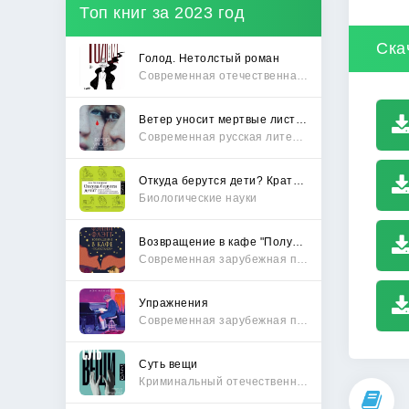
Топ книг за 2023 год
Ска
Голод. Нетолстый роман
Современная отечественная проза
Ветер уносит мертвые листья
Современная русская литература
Откуда берутся дети? Краткий путеводитель по переходу из лагеря чайлдфри
Биологические науки
Возвращение в кафе "Полустанок"
Современная зарубежная проза
Упражнения
Современная зарубежная проза
Суть вещи
Криминальный отечественный детектив