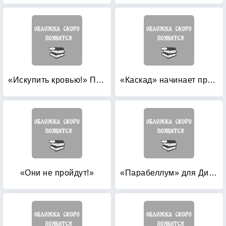
«Искупить кровью!» Первые штрафники
«Каскад» начинает прорыв
«Они не пройдут!»
«Парабеллум» для Диверсанта: Лучшая проза о спецназе Второй Мировой