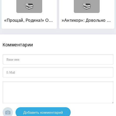
«Прощай, Родина!» Откровения «смертника»: «Сорокопятки» против «Тигров»
»Антикор»: Довольно терпеть!
Комментарии