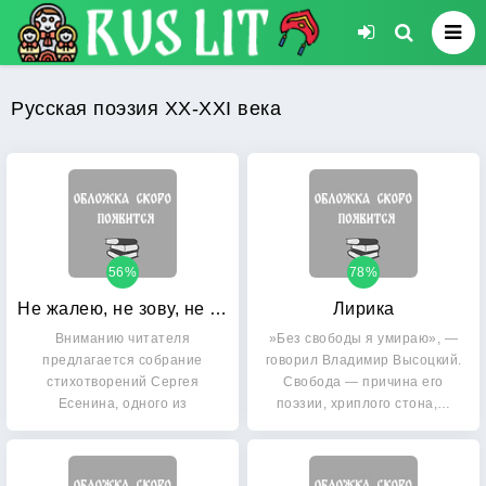
Русская поэзия XX-XXI века
56%
78%
Не жалею, не зову, не плачу
Лирика
Вниманию читателя
»Без свободы я умираю», —
предлагается собрание
говорил Владимир Высоцкий.
стихотворений Сергея
Свобода — причина его
Есенина, одного из
поэзии, хриплого стона,…
крупнейших русских…