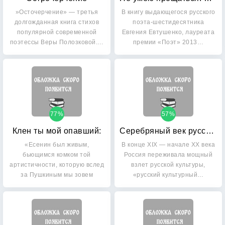
»Осточерчение» — третья
В книгу выдающегося русского
долгожданная книга стихов
поэта-шестидесятника
популярной современной
Евгения Евтушенко, лауреата
поэтессы Веры Полозковой.…
премии «Поэт» 2013…
77%
57%
Клен ты мой опавший:
Серебряный век русской поэзии
«Есенин был живым,
В конце XIX — начале XX века
бьющимся комком той
Россия переживала мощный
артистичности, которую вслед
взлет русской культуры,
за Пушкиным мы зовем
«русский культурный…
высшим…