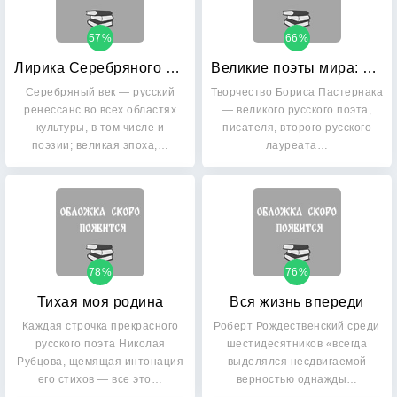
57%
66%
Лирика Серебряного века
Великие поэты мира: Борис Пастернак
Серебряный век — русский
Творчество Бориса Пастернака
ренессанс во всех областях
— великого русского поэта,
культуры, в том числе и
писателя, второго русского
поэзии; великая эпоха,…
лауреата…
78%
76%
Тихая моя родина
Вся жизнь впереди
Каждая строчка прекрасного
Роберт Рождественский среди
русского поэта Николая
шестидесятников «всегда
Рубцова, щемящая интонация
выделялся несдвигаемой
его стихов — все это…
верностью однажды…