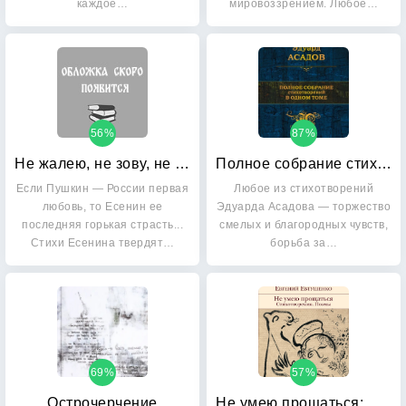
каждое…
мировоззрением. Любое…
56%
87%
Не жалею, не зову, не плачу
Полное собрание стихотворений в одном томе
Если Пушкин — России первая
Любое из стихотворений
любовь, то Есенин ее
Эдуарда Асадова — торжество
последняя горькая страсть...
смелых и благородных чувств,
Стихи Есенина твердят…
борьба за…
69%
57%
Острочерчение
Не умею прощаться: Стихотворения, поэмы