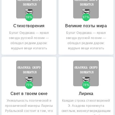
59%
97%
Стихотворения
Великие поэты мира
Булат Окуджава — яркая
Булат Окуджава — яркая
звезда русской поэзии —
звезда русской поэзии —
обладал редким даром:
обладал редким даром:
мудрые вещи излагать
мудрые вещи излагать
простыми…
простыми…
75%
78%
Свет в твоем окне
Лирика
Уникальность поэтической и
Каждая строка стихотворений
прозаической манеры Ларисы
Э. Асадова проникнута
Рубальской состоит в том, что
светлым, жизнеутверждающим