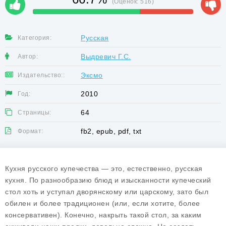
(Оценок:
516
)
Русская
Категория:
Выдревич Г.С.
Автор:
Эксмо
Издательство::
2010
Год:
64
Страницы:
fb2, epub, pdf, txt
Формат:
Кухня русского купечества — это, естественно, русская
кухня. По разнообразию блюд и изысканности купеческий
стол хоть и уступал дворянскому или царскому, зато был
обилен и более традиционен (или, если хотите, более
консервативен). Конечно, накрыть такой стол, за каким