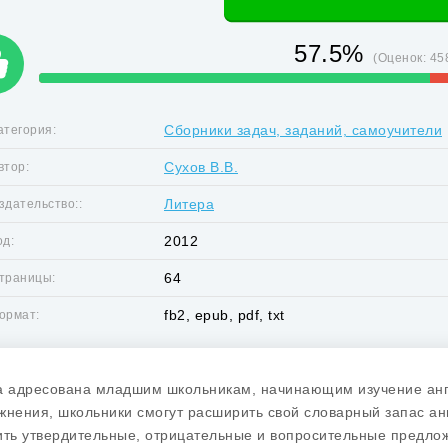
57.5%
(Оценок:
45
Сборники задач, заданий, самоучители
атегория:
Сухов В.В.
втор:
Литера
здательство::
2012
од:
64
траницы:
fb2, epub, pdf, txt
ормат:
а адресована младшим школьникам, начинающим изучение анг
жнения, школьники смогут расширить свой словарный запас ан
ить утвердительные, отрицательные и вопросительные предлож