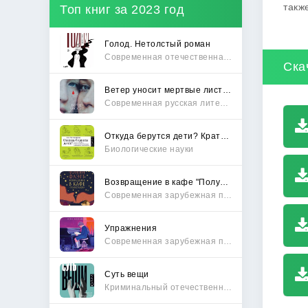
такж
Топ книг за 2023 год
Голод. Нетолстый роман
Современная отечественная проза
Ска
Ветер уносит мертвые листья
Современная русская литература
Откуда берутся дети? Краткий путеводитель по переходу из лагеря чайлдфри
Биологические науки
Возвращение в кафе "Полустанок"
Современная зарубежная проза
Упражнения
Современная зарубежная проза
Суть вещи
Криминальный отечественный детектив