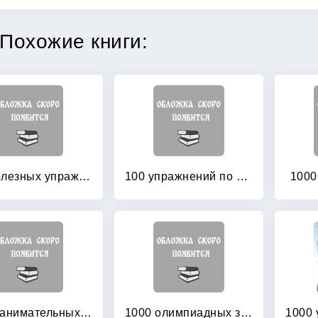
Похожие книги:
100 полезных упражнений
100 упражнений по системе Монтессори для подготовки ребенка к чтению и письму + отрывной алфавит для изготовления своего материала Монтессори! Для детей 2-6 лет
1000
1000 занимательных задач
1000 олимпиадных заданий по математике в начальной школе