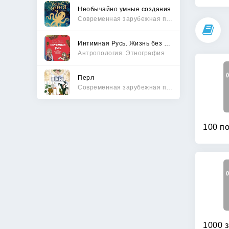
Необычайно умные создания
Современная зарубежная проза
Интимная Русь. Жизнь без Домостроя, грех, любовь и колдовство
Антропология. Этнография
Перл
Современная зарубежная проза