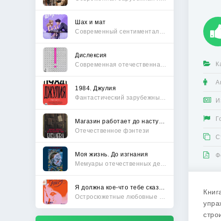
Шах и мат
Современный сентиментальный роман
Дислексия
К
Современная отечественная проза
А
1984. Джулия
Фантастический зарубежный боевик
И
Г
Магазин работает до наступления тьмы
Отечественное фэнтези
С
Моя жизнь. До изгнания
Ф
Мемуары отечественных деятелей
Я должна кое-что тебе сказать
Книг
Остросюжетные любовные романы
упра
стро