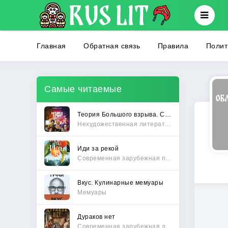
Главная
Обратная связь
Правила
Полит
Самые читаемые
Теория Большого взрыва. Самая полная история создания культового сериала
Нехудожественная литература
Иди за рекой
Современная зарубежная проза
Вкус. Кулинарные мемуары
Мемуары
Дураков нет
Современная зарубежная литература