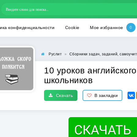
ика конфиденциальности
Cookie
Мое избранное
Руслит
»
Сборники задач, заданий, самоучи
10 уроков английског
школьников
Скачать
В закладки