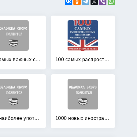
100 самых важных слов немецкого языка
100 самых распространенных английских фразовых глаголов
1000 наиболее употребительных слов английского языка: Американский вариант
1000 новых иностранных слов