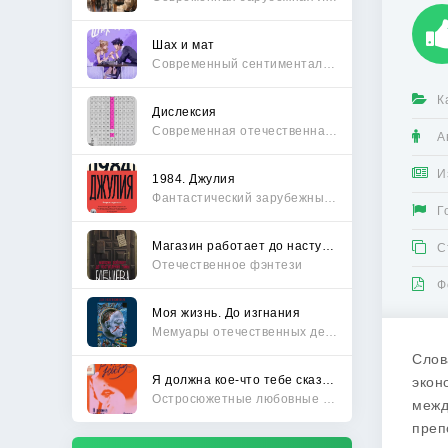
Шах и мат
Современный сентиментальный роман
К
Дислексия
Современная отечественная проза
А
И
1984. Джулия
Фантастический зарубежный боевик
Г
Магазин работает до наступления тьмы
С
Отечественное фэнтези
Ф
Моя жизнь. До изгнания
Мемуары отечественных деятелей
Слов
Я должна кое-что тебе сказать
экон
Остросюжетные любовные романы
межд
преп