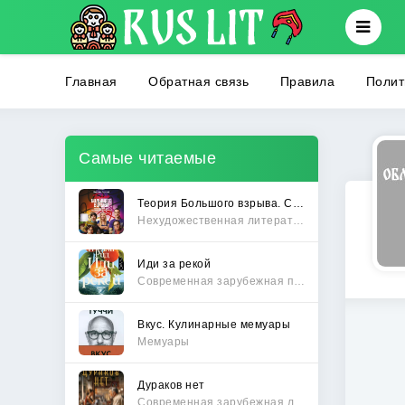
Главная
Обратная связь
Правила
Полит
Самые читаемые
Теория Большого взрыва. Самая полная история создания культового сериала
Нехудожественная литература
Иди за рекой
Современная зарубежная проза
Вкус. Кулинарные мемуары
Мемуары
Дураков нет
Современная зарубежная литература