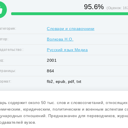
95.6%
(Оценок:
16
Словари и справочники
атегория:
Волкова Н.О.
втор:
Русский язык Медиа
здательство::
2001
од:
864
траницы:
fb2, epub, pdf, txt
ормат:
арь содержит около 50 тыс. слов и словосочетаний, относящих
омическим, юридическим, политическим и военным аспектам с
ународных отношений. Предназначен для переводчиков, журна
одавателей вузов.