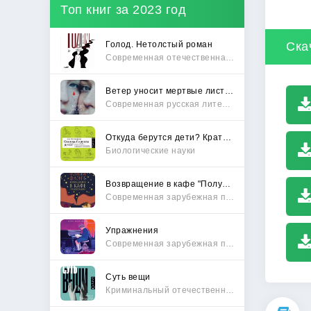
Топ книг за 2023 год
Голод. Нетолстый роман
Ска
Современная отечественная проза
Ветер уносит мертвые листья
Современная русская литература
Откуда берутся дети? Краткий путеводитель по переходу из лагеря чайлдфри
Биологические науки
Возвращение в кафе "Полустанок"
Современная зарубежная проза
Упражнения
Современная зарубежная проза
Суть вещи
Криминальный отечественный детектив