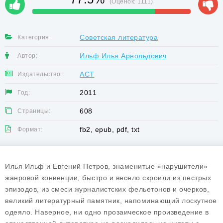
(Оценок:
1111
)
Советская литература
Категория:
Ильф Илья Арнольдович
Автор:
АСТ
Издательство::
2011
Год:
608
Страницы:
fb2, epub, pdf, txt
Формат:
Илья Ильф и Евгений Петров, знаменитые «нарушители»
жанровой конвенции, быстро и весело скроили из пестрых
эпизодов, из смеси журналистских фельетонов и очерков,
великий литературный памятник, напоминающий лоскутное
одеяло. Наверное, ни одно прозаическое произведение в