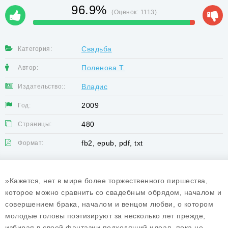
96.9%
(Оценок:
1113
)
Свадьба
Категория:
Поленова Т.
Автор:
Владис
Издательство::
2009
Год:
480
Страницы:
fb2, epub, pdf, txt
Формат:
»Кажется, нет в мире более торжественного пиршества,
которое можно сравнить со свадебным обрядом, началом и
совершением брака, началом и венцом любви, о котором
молодые головы поэтизируют за несколько лет прежде,
избирая в своей фантазии подходящий идеал, пока не