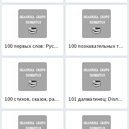
100 первых слов: Русский и английский с пеленок
100 познавательных текстов для обучения детей чтению
100 стихов, сказок, рассказов для чтения в детском саду и дома
101 далматинец: Disney English (+ CD-ROM)