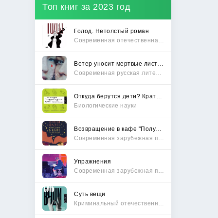
Топ книг за 2023 год
Голод. Нетолстый роман
Современная отечественная проза
Ветер уносит мертвые листья
Современная русская литература
Откуда берутся дети? Краткий путеводитель по переходу из лагеря чайлдфри
Биологические науки
Возвращение в кафе "Полустанок"
Современная зарубежная проза
Упражнения
Современная зарубежная проза
Суть вещи
Криминальный отечественный детектив