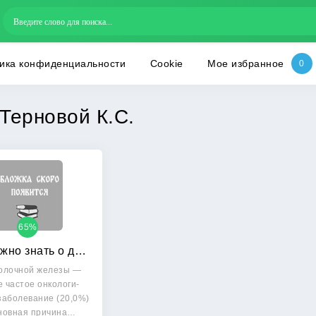
ика конфиденциальности
Cookie
Мое избранное
Терновой К.С.
65%
Что нужно знать о диагностике и лечении рака молочной железы
олочной железы —
 частое онкологи­
заболевание (20,0%)
новная причина…