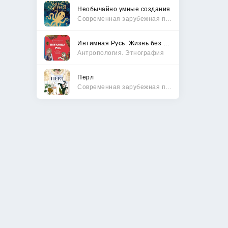
Необычайно умные создания
Современная зарубежная проза
Интимная Русь. Жизнь без Домостроя, грех, любовь и колдовство
Антропология. Этнография
Перл
Современная зарубежная проза