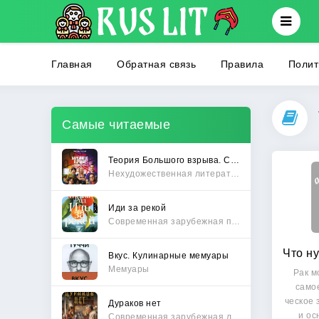
Главная
Обратная связь
Правила
Полит
Самые читаемые
Теория Большого взрыва. Самая полная история создания культового сериала
Нехудожественная литература
Иди за рекой
Современная зарубежная проза
Вкус. Кулинарные мемуары
Мемуары
Рак м
самое
ческое 
Дураков нет
и ос
Современная зарубежная литература