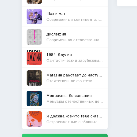
Шах и мат
Современный сентиментальный роман
Дислексия
Современная отечественная проза
1984. Джулия
Фантастический зарубежный боевик
Магазин работает до наступления тьмы
Отечественное фэнтези
Моя жизнь. До изгнания
Мемуары отечественных деятелей
Я должна кое-что тебе сказать
Остросюжетные любовные романы