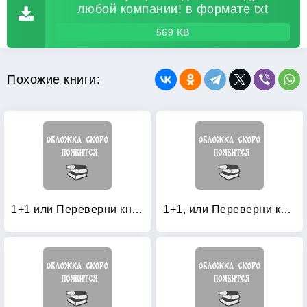
любой компании! в формате txt
569 KB
Похожие книги:
1+1 или Переверни книгу: Великолепные поздравления и тосты на все случаи жизни. Незабываемые сценарии для праздников и вечеринок
1+1, или Переверни книгу: Блестящие тосты и поздравления с изюминкой. Оригинальные игры и приколы с фантазией. Праздничное застолье