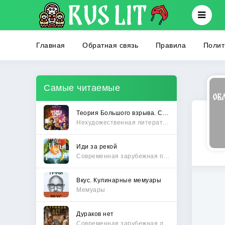
Главная
Обратная связь
Правила
Полит
Самые читаемые
Теория Большого взрыва. Самая полная история создания культового сериала
Нехудожественная литература
Иди за рекой
Современная зарубежная проза
Вкус. Кулинарные мемуары
Мемуары
Дураков нет
Современная зарубежная литература