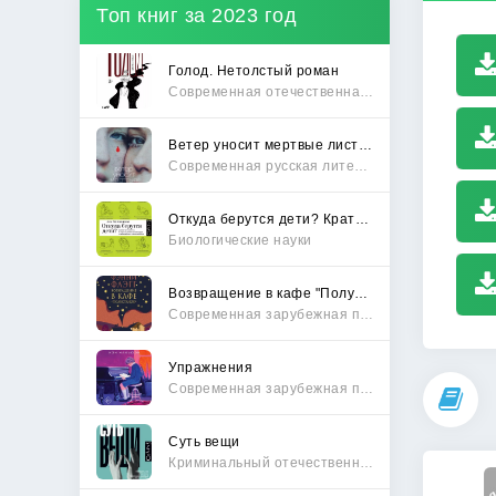
Топ книг за 2023 год
Голод. Нетолстый роман
Современная отечественная проза
Ветер уносит мертвые листья
Современная русская литература
Откуда берутся дети? Краткий путеводитель по переходу из лагеря чайлдфри
Биологические науки
Возвращение в кафе "Полустанок"
Современная зарубежная проза
Упражнения
Современная зарубежная проза
Суть вещи
Криминальный отечественный детектив