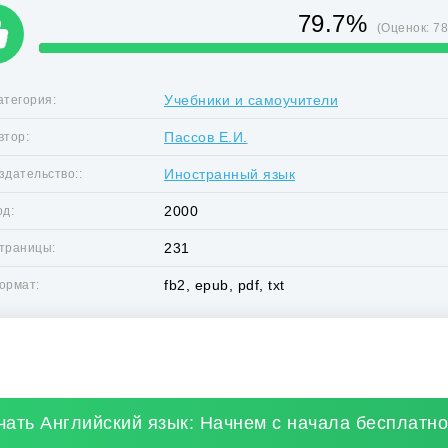
79.7%
(Оценок:
7
Учебники и самоучители
атегория:
Пассов Е.И.
втор:
Иностранный язык
здательство::
2000
од:
231
траницы:
fb2, epub, pdf, txt
ормат:
чать Английский язык: Начнем с начала бесплатно