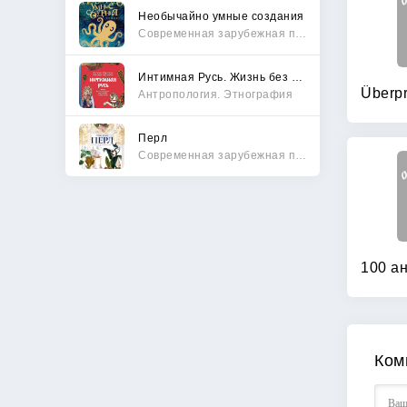
Необычайно умные создания
Современная зарубежная проза
Интимная Русь. Жизнь без Домостроя, грех, любовь и колдовство
Антропология. Этнография
Перл
Современная зарубежная проза
Ком