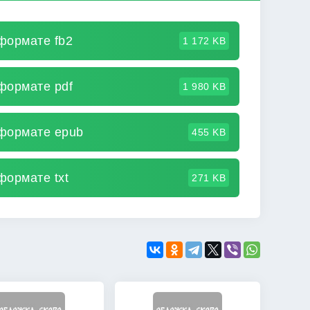
формате fb2
1 172 KB
формате pdf
1 980 KB
 формате epub
455 KB
формате txt
271 KB