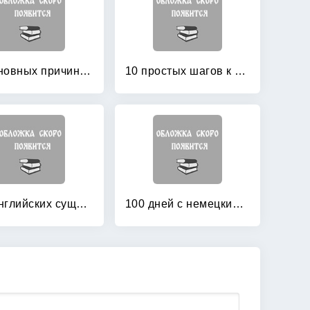
10 основных причин для изучения для иностранного языка (английский язык)
10 простых шагов к красивому и правильному письму
100 английских существительных: 1000 фразеологизмов. Ключ к суперпамяти
100 дней с немецкими глаголами: Уровни А2 — В2. Учебное пособие