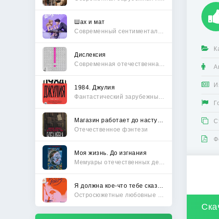
Шах и мат
Современный сентиментальный роман
К
Дислексия
Современная отечественная проза
А
И
1984. Джулия
Фантастический зарубежный боевик
Г
Магазин работает до наступления тьмы
С
Отечественное фэнтези
Ф
Моя жизнь. До изгнания
Мемуары отечественных деятелей
Я должна кое-что тебе сказать
Остросюжетные любовные романы
Ска