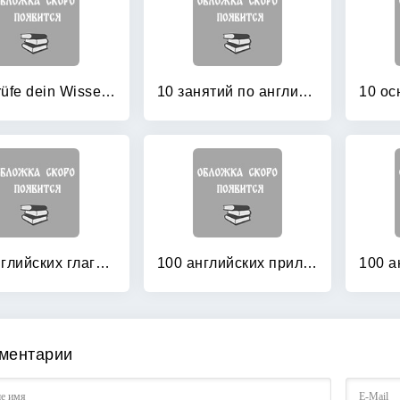
Überprüfe dein Wissen! Deutsch 2: Klasse
10 занятий по английскому: Пособие для преподавания и для занятий на курсах английского языка Александра Драгункина
100 английских глаголов: 1000 фразеологизмов. Ключ к суперпамяти
100 английских прилагательных: 1000 фразеологизмов
ментарии