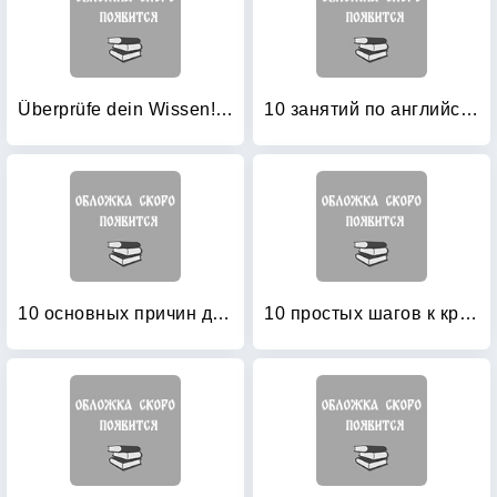
Überprüfe dein Wissen! Deutsch 2: Klasse
10 занятий по английскому: Пособие для преподавания и для занятий на курсах английского языка Александра Драгункина
10 основных причин для изучения для иностранного языка (английский язык)
10 простых шагов к красивому и правильному письму