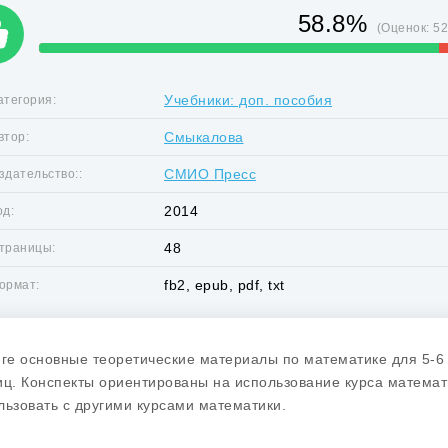
58.8%
(Оценок:
5
Учебники: доп. пособия
атегория:
Смыкалова
втор:
СМИО Пресс
здательство::
2014
од:
48
траницы:
fb2, epub, pdf, txt
ормат:
иге основные теоретические материалы по математике для 5-6 
иц. Конспекты ориентированы на использование курса математи
льзовать с другими курсами математики.