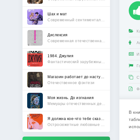
Шах и мат
Современный сентиментальный роман
К
Дислексия
Современная отечественная проза
А
И
1984. Джулия
Фантастический зарубежный боевик
Г
Магазин работает до наступления тьмы
С
Отечественное фэнтези
Ф
Моя жизнь. До изгнания
Мемуары отечественных деятелей
В кн
Я должна кое-что тебе сказать
табл
Остросюжетные любовные романы
испо