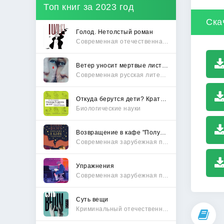
Топ книг за 2023 год
Ска
Голод. Нетолстый роман
Современная отечественная проза
Ветер уносит мертвые листья
Современная русская литература
Откуда берутся дети? Краткий путеводитель по переходу из лагеря чайлдфри
Биологические науки
Возвращение в кафе "Полустанок"
Современная зарубежная проза
Упражнения
Современная зарубежная проза
Суть вещи
Криминальный отечественный детектив