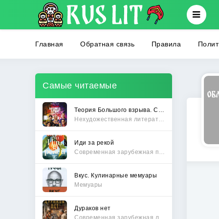
Главная
Обратная связь
Правила
Полит
Самые читаемые
Теория Большого взрыва. Самая полная история создания культового сериала
Нехудожественная литература
Иди за рекой
Современная зарубежная проза
Вкус. Кулинарные мемуары
Мемуары
Дураков нет
Современная зарубежная литература