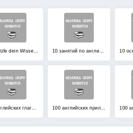
Überprüfe dein Wissen! Deutsch 2: Klasse
10 занятий по английскому: Пособие для преподавания и для занятий на курсах английского языка Александра Драгункина
100 английских глаголов: 1000 фразеологизмов. Ключ к суперпамяти
100 английских прилагательных: 1000 фразеологизмов