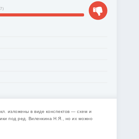
27
)
кл. изложены в виде конспектов — схем и
ки под ред. Виленкина Н.Я., но их можно