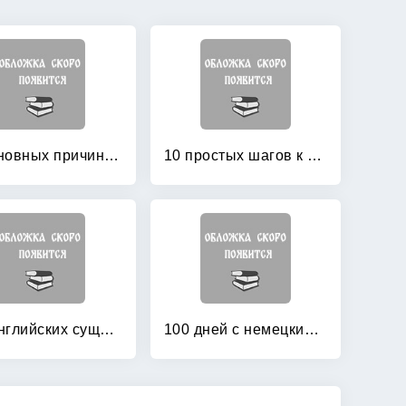
10 основных причин для изучения для иностранного языка (английский язык)
10 простых шагов к красивому и правильному письму
100 английских существительных: 1000 фразеологизмов. Ключ к суперпамяти
100 дней с немецкими глаголами: Уровни А2 — В2. Учебное пособие