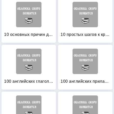
10 основных причин для изучения для иностранного языка (английский язык)
10 простых шагов к красивому и правильному письму
100 английских глаголов: 1000 фразеологизмов. Ключ к суперпамяти
100 английских прилагательных: 1000 фразеологизмов