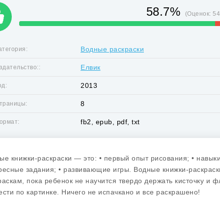
58.7%
(Оценок:
5
Водные раскраски
атегория:
Елвик
здательство::
2013
од:
8
траницы:
fb2, epub, pdf, txt
ормат:
ые книжки-раскраски — это: • первый опыт рисования; • навыки 
ресные задания; • развивающие игры. Водные книжки-раскрас
раскам, пока ребенок не научится твердо держать кисточку и фл
ести по картинке. Ничего не испачкано и все раскрашено!