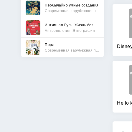
Необычайно умные создания
Современная зарубежная проза
Интимная Русь. Жизнь без Домостроя, грех, любовь и колдовство
Антропология. Этнография
Перл
Современная зарубежная проза