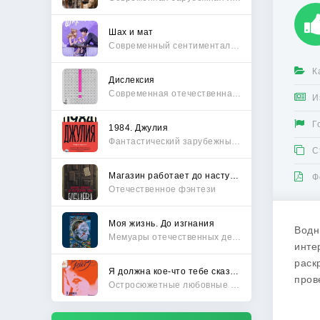
Шах и мат
Современный сентиментальный роман
К
Дислексия
Современная отечественная проза
И
Г
1984. Джулия
Фантастический зарубежный боевик
С
Магазин работает до наступления тьмы
Ф
Отечественное фэнтези
Моя жизнь. До изгнания
Водн
Мемуары отечественных деятелей
инте
раск
Я должна кое-что тебе сказать
пров
Остросюжетные любовные романы