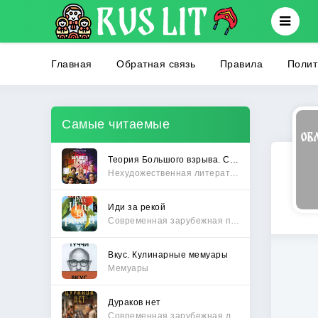
Главная
Обратная связь
Правила
Полит
Самые читаемые
Теория Большого взрыва. Самая полная история создания культового сериала
Нехудожественная литература
Иди за рекой
Современная зарубежная проза
Вкус. Кулинарные мемуары
Мемуары
Дураков нет
Современная зарубежная литература