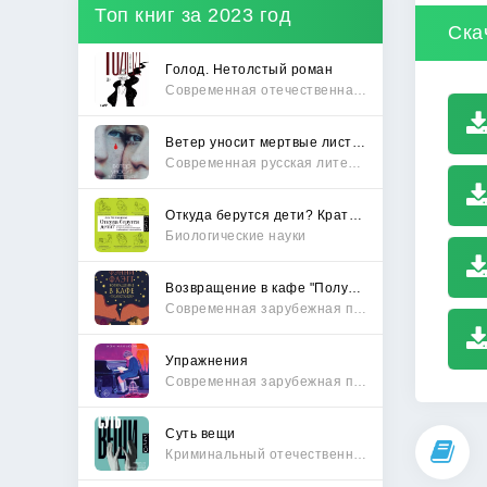
Топ книг за 2023 год
Ска
Голод. Нетолстый роман
Современная отечественная проза
Ветер уносит мертвые листья
Современная русская литература
Откуда берутся дети? Краткий путеводитель по переходу из лагеря чайлдфри
Биологические науки
Возвращение в кафе "Полустанок"
Современная зарубежная проза
Упражнения
Современная зарубежная проза
Суть вещи
Криминальный отечественный детектив