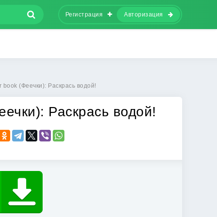
Регистрация
Авторизация
r book (Феечки): Раскрась водой!
Феечки): Раскрась водой!