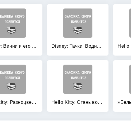
Disney: Винни и его друзья. Водная раскраска
Disney: Тачки. Водная раскраска. Арт. 23351
Hello kitty: Разноцветное настроение
Hello Kitty: Стань волшебницей