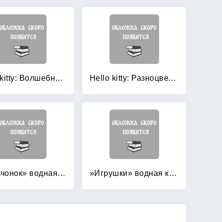
Hello kitty: Волшебная радуга
Hello kitty: Разноцветное волшебство
»Бельчонок» водная книжка-раскраска
»Игрушки» водная книжка-раскраска