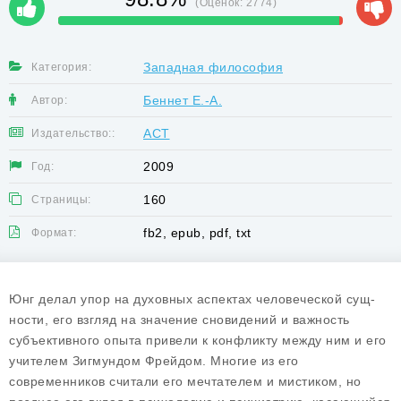
(Оценок:
2774
)
Западная философия
Категория:
Беннет Е.-А.
Автор:
АСТ
Издательство::
2009
Год:
160
Страницы:
fb2, epub, pdf, txt
Формат:
Юнг делал упор на духовных аспектах человеческой сущ­
ности, его взгляд на значение сновидений и важность
субъек­тивного опыта привели к конфликту между ним и его
учителем Зигмундом Фрейдом. Многие из его
современников считали его мечтателем и мистиком, но