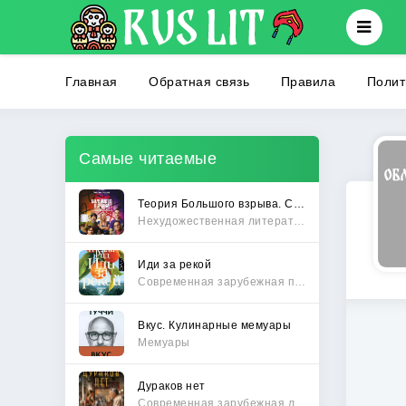
Главная
Обратная связь
Правила
Полит
Самые читаемые
Теория Большого взрыва. Самая полная история создания культового сериала
Нехудожественная литература
Иди за рекой
Современная зарубежная проза
Вкус. Кулинарные мемуары
Мемуары
Дураков нет
Современная зарубежная литература