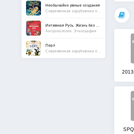
Необычайно умные создания
Современная зарубежная проза
Интимная Русь. Жизнь без Домостроя, грех, любовь и колдовство
Антропология. Этнография
Перл
Современная зарубежная проза
2013
SPQR