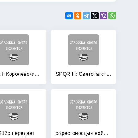
SPQR I: Королевский гамбит
SPQR III: Святотатство
212» передает
»Крестоносцы» войны: В 2-х томах. Том 1