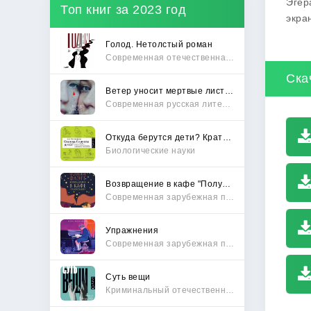
Эгер
Топ книг за 2023 год
экра
Голод. Нетолстый роман
Современная отечественная проза
Ска
Ветер уносит мертвые листья
Современная русская литература
Откуда берутся дети? Краткий путеводитель по переходу из лагеря чайлдфри
Биологические науки
Возвращение в кафе "Полустанок"
Современная зарубежная проза
Упражнения
Современная зарубежная проза
Суть вещи
Криминальный отечественный детектив