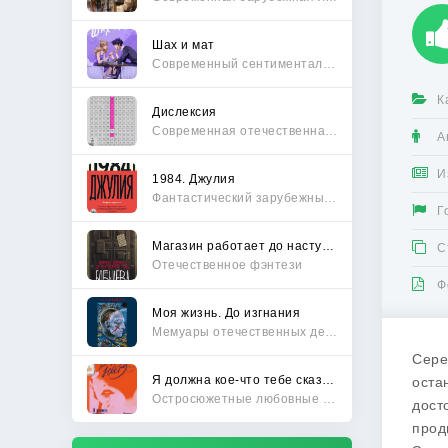
Шах и мат
Современный сентиментальный роман
К
Дислексия
Современная отечественная проза
А
И
1984. Джулия
Фантастический зарубежный боевик
Г
Магазин работает до наступления тьмы
С
Отечественное фэнтези
Ф
Моя жизнь. До изгнания
Мемуары отечественных деятелей
Сере
Я должна кое-что тебе сказать
оста
Остросюжетные любовные романы
дост
прод