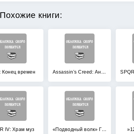
Похожие книги:
: Конец времен
Assassin's Creed: Анкх Исиды
 IV: Храм муз
«Подводный волк» Гитлера: Вода тверже стали
»1