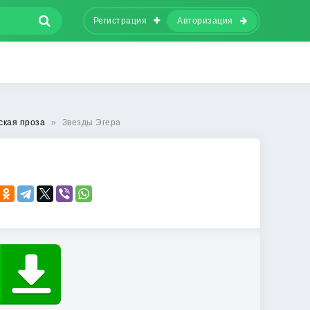
Регистрация
Авторизация
ская проза
»
Звезды Эгера