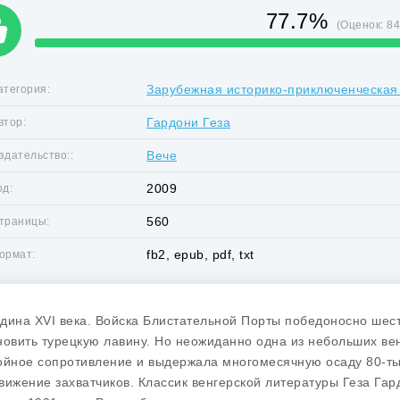
77.7%
(Оценок:
8
Зарубежная историко-приключенческая
атегория:
Гардони Геза
втор:
Вече
здательство::
2009
од:
560
траницы:
fb2, epub, pdf, txt
ормат:
дина XVI века. Войска Блистательной Порты победоносно шест
новить турецкую лавину. Но неожиданно одна из небольших ве
ойное сопротивление и выдержала многомесячную осаду 80-т
вижение захватчиков. Классик венгерской литературы Геза Га