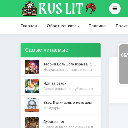
Главная
Обратная связь
Правила
Полит
Самые читаемые
Теория Большого взрыва. Самая полная история создания культового сериала
Нехудожественная литература
Иди за рекой
Современная зарубежная проза
Вкус. Кулинарные мемуары
Мемуары
Дураков нет
Современная зарубежная литература