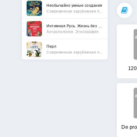
Необычайно умные создания
Современная зарубежная проза
Интимная Русь. Жизнь без Домостроя, грех, любовь и колдовство
Антропология. Этнография
Перл
Современная зарубежная проза
120