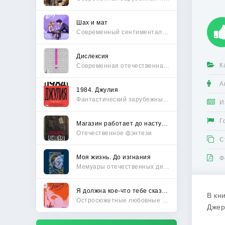
Шах и мат
Современный сентиментальный роман
Дислексия
К
Современная отечественная проза
А
1984. Джулия
Фантастический зарубежный боевик
И
Г
Магазин работает до наступления тьмы
Отечественное фэнтези
С
Моя жизнь. До изгнания
Ф
Мемуары отечественных деятелей
Я должна кое-что тебе сказать
В кн
Остросюжетные любовные романы
Джер