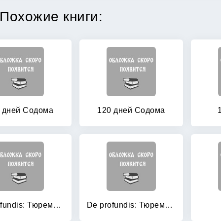
Похожие книги:
 дней Содома
120 дней Содома
De profundis: Тюремная исповедь
De profundis: Тюремная исповедь