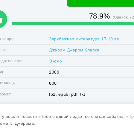
78.9%
(Оценок:
7
Зарубежная литература 17-19 вв.
атегория:
Джером Джером Клапка
втор:
Эксмо
здательство::
2009
од:
800
траницы:
fb2, epub, pdf, txt
ормат:
игу вошли повести «Трое в одной лодке, не считая собаки», «Т
ома К. Джерома.