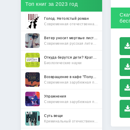
Топ книг за 2023 год
Ска
Голод. Нетолстый роман
бес
Современная отечественная проза
Ветер уносит мертвые листья
Современная русская литература
Откуда берутся дети? Краткий путеводитель по переходу из лагеря чайлдфри
Биологические науки
Возвращение в кафе "Полустанок"
Современная зарубежная проза
Упражнения
Современная зарубежная проза
Суть вещи
Криминальный отечественный детектив